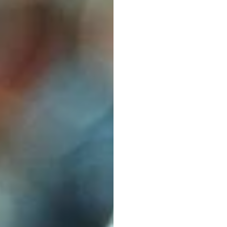
Um
G
Comp
Emotiv
Atualizado
em
5
d