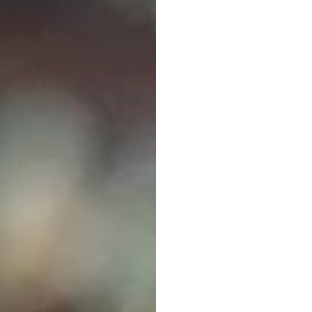
Equip
EEG
p
Neuro