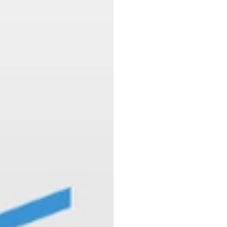
NXR
f
com
a
lança