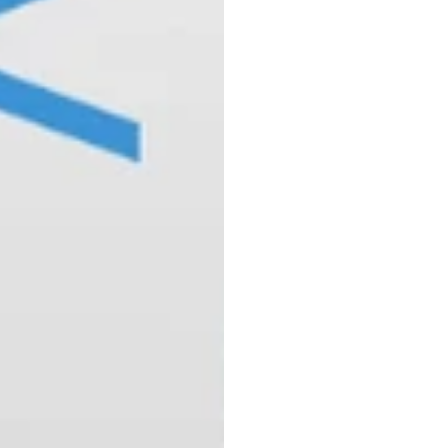
revolu
mape
calor
H.B.
Duran
Atualizado
e