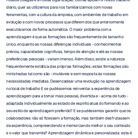
diário, quer as utilizemos para nos familiarizarmos com novas 
ferramentas, com a cultura da empresa, com ambientes de trabalho em 
evolução e com novos processos que diferem dos que anteriormente 
executávamos de forma automática. O maior problema com a 
aprendizagem é que as formações são frequentemente de tamanho 
único, enquanto as nossas diferenças individuais - conhecimentos 
prévios, capacidades cognitivas, tempo de atenção e até as nossas 
preferências pessoais - variam imenso. Além disso, existe a natureza 
frequentemente estática das próprias formações; estas formações são 
ministradas tal como são - imutáveis e sem resposta às nossas 
necessidades imediatas. Desencadear uma revolução na aprendizagem 
no local de trabalho E se pudéssemos reinventar a experiência de 
aprendizagem para a tornar mais pessoal, divertida e - acima de tudo - 
adaptada individualmente ao estado de espírito atual do formando e ao 
seu estilo de aprendizagem preferido? E se pudéssemos garantir que os 
colaboradores não só fizessem a formação, mas também desfrutassem 
da experiência, compreendendo e memorizando melhor o seu conteúdo 
e o valor que transmite? Aprendizagem dinâmica e personalizada: esta é 