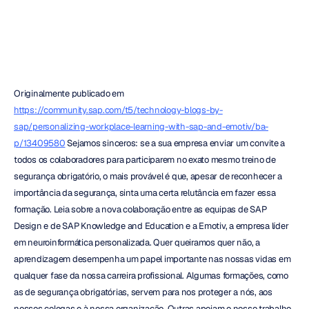
Emotiv
Atualizado
em
9
de
out.
de
2019
Originalmente publicado em 
https://community.sap.com/t5/technology-blogs-by-
sap/personalizing-workplace-learning-with-sap-and-emotiv/ba-
p/13409580
 Sejamos sinceros: se a sua empresa enviar um convite a 
todos os colaboradores para participarem no exato mesmo treino de 
segurança obrigatório, o mais provável é que, apesar de reconhecer a 
importância da segurança, sinta uma certa relutância em fazer essa 
formação. Leia sobre a nova colaboração entre as equipas de SAP 
Design e de SAP Knowledge and Education e a Emotiv, a empresa líder 
em neuroinformática personalizada. Quer queiramos quer não, a 
aprendizagem desempenha um papel importante nas nossas vidas em 
qualquer fase da nossa carreira profissional. Algumas formações, como 
as de segurança obrigatórias, servem para nos proteger a nós, aos 
nossos colegas e à nossa organização. Outras apoiam o nosso trabalho 