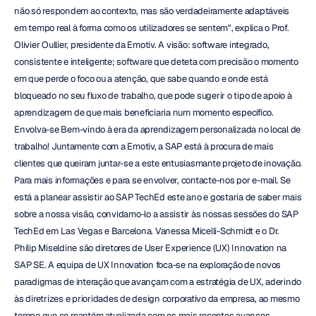
não só respondem ao contexto, mas são verdadeiramente adaptáveis 
em tempo real à forma como os utilizadores se sentem", explica o Prof. 
Olivier Oullier, presidente da Emotiv. A visão: software integrado, 
consistente e inteligente; software que deteta com precisão o momento 
em que perde o foco ou a atenção, que sabe quando e onde está 
bloqueado no seu fluxo de trabalho, que pode sugerir o tipo de apoio à 
aprendizagem de que mais beneficiaria num momento específico. 
Envolva-se Bem-vindo à era da aprendizagem personalizada no local de 
trabalho! Juntamente com a Emotiv, a SAP está à procura de mais 
clientes que queiram juntar-se a este entusiasmante projeto de inovação. 
Para mais informações e para se envolver, contacte-nos por e-mail. Se 
está a planear assistir ao SAP TechEd este ano e gostaria de saber mais 
sobre a nossa visão, convidamo-lo a assistir às nossas sessões do SAP 
TechEd em Las Vegas e Barcelona. Vanessa Micelli-Schmidt e o Dr. 
Philip Miseldine são diretores de User Experience (UX) Innovation na 
SAP SE. A equipa de UX Innovation foca-se na exploração de novos 
paradigmas de interação que avançam com a estratégia de UX, aderindo 
às diretrizes e prioridades de design corporativo da empresa, ao mesmo 
tempo que se mantém atualizada com os mais recentes avanços 