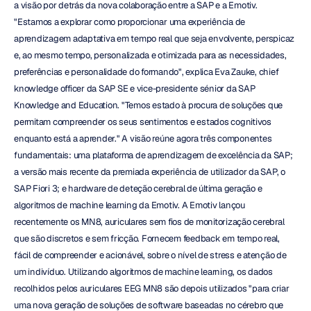
a visão por detrás da nova colaboração entre a SAP e a Emotiv. 
"Estamos a explorar como proporcionar uma experiência de 
aprendizagem adaptativa em tempo real que seja envolvente, perspicaz 
e, ao mesmo tempo, personalizada e otimizada para as necessidades, 
preferências e personalidade do formando", explica Eva Zauke, chief 
knowledge officer da SAP SE e vice-presidente sénior da SAP 
Knowledge and Education. "Temos estado à procura de soluções que 
permitam compreender os seus sentimentos e estados cognitivos 
enquanto está a aprender." A visão reúne agora três componentes 
fundamentais: uma plataforma de aprendizagem de excelência da SAP; 
a versão mais recente da premiada experiência de utilizador da SAP, o 
SAP Fiori 3; e hardware de deteção cerebral de última geração e 
algoritmos de machine learning da Emotiv. A Emotiv lançou 
recentemente os MN8, auriculares sem fios de monitorização cerebral 
que são discretos e sem fricção. Fornecem feedback em tempo real, 
fácil de compreender e acionável, sobre o nível de stress e atenção de 
um indivíduo. Utilizando algoritmos de machine learning, os dados 
recolhidos pelos auriculares EEG MN8 são depois utilizados "para criar 
uma nova geração de soluções de software baseadas no cérebro que 