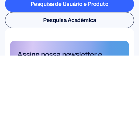
Pesquisa de Usuário e Produto
Pesquisa de Usuário e Produto
Pesquisa Acadêmica
Pesquisa Acadêmica
Assine nossa newsletter e 
ganhe 10% de desconto
Não perca — assine hoje mesmo e 
garanta sua economia exclusiva.
Assine aqui
Assine aqui
Produto
Soluções
Pesquisa Acadêmica
HARDWARE
Epoc X
Pesquisa de Usuário 