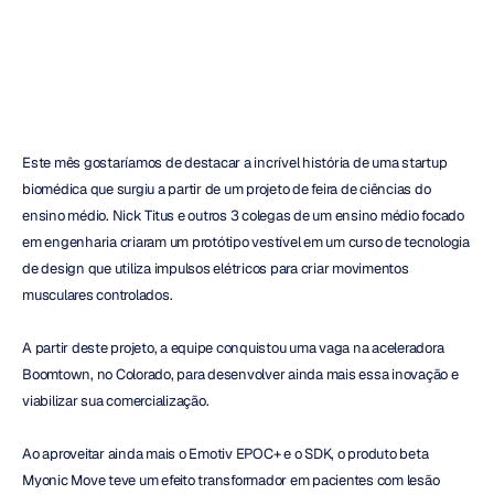
Duc
Tran
Atualizado
em
25
de
nov.
de
2017
Este mês gostaríamos de destacar a incrível história de uma startup 
biomédica que surgiu a partir de um projeto de feira de ciências do 
ensino médio. Nick Titus e outros 3 colegas de um ensino médio focado 
em engenharia criaram um protótipo vestível em um curso de tecnologia 
de design que utiliza impulsos elétricos para criar movimentos 
musculares controlados.
A partir deste projeto, a equipe conquistou uma vaga na aceleradora 
Boomtown, no Colorado, para desenvolver ainda mais essa inovação e 
viabilizar sua comercialização.
Ao aproveitar ainda mais o Emotiv EPOC+ e o SDK, o produto beta 
Myonic Move teve um efeito transformador em pacientes com lesão 