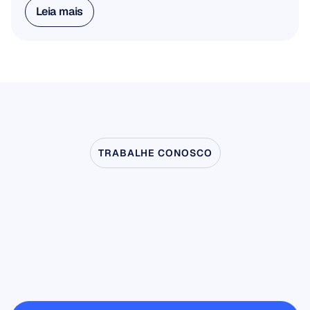
Leia mais
Leia mais
TRABALHE CONOSCO
Veja
o
que
é
possível
quando
a
Neurociência
dá
um
passo
fora
do
laboratório