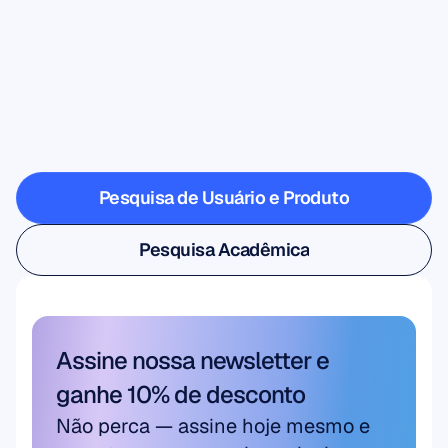
Veja
o
que
é
possível
quando
a
Neurociência
dá
um
passo
fora
do
laboratório
Pesquisa de Usuário e Produto
Pesquisa de Usuário e Produto
Pesquisa Acadêmica
Pesquisa Acadêmica
Assine nossa newsletter e 
ganhe 10% de desconto
Não perca — assine hoje mesmo e 