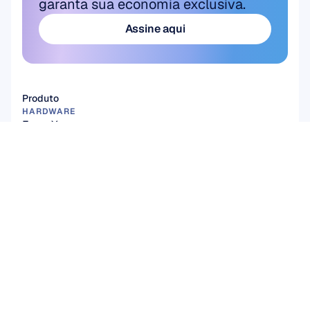
garanta sua economia exclusiva.
Assine aqui
Assine aqui
Produto
HARDWARE
Epoc X
Flex 2 Saline
Flex 2 Gel
Insight
MN8
Acessórios
SOFTWARE
Emotiv Studio
EmotivPRO
Emotiv Play
EmotivBCI
BrainViz
Launcher