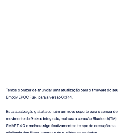
Firmware
do
Emotiv
EPOC
Flex
Quoc
Minh
Lai
Atualizado
em
Temos o prazer de anunciar uma atualização para o firmware do seu 
Emotiv EPOC Flex, para a versão 0xF14.
Esta atualização gratuita contém um novo suporte para o sensor de 
movimento de 9 eixos integrado, melhora a conexão Bluetooth(TM) 
SMART 4.0 e melhora significativamente o tempo de execução e a 
eficiência dos filtros internos e da qualidade dos dados.