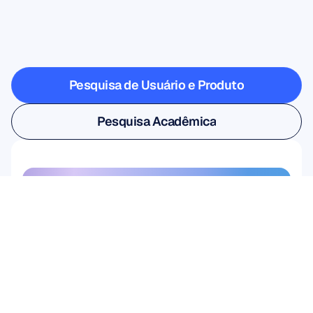
dá
um
passo
fora
do
laboratório
Pesquisa de Usuário e Produto
Pesquisa de Usuário e Produto
Pesquisa Acadêmica
Pesquisa Acadêmica
Assine nossa newsletter e 
ganhe 10% de desconto
Não perca — assine hoje mesmo e 
garanta sua economia exclusiva.
Assine aqui
Assine aqui