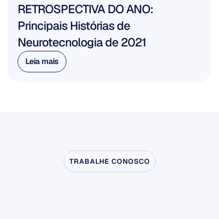
RETROSPECTIVA DO ANO: 
Principais Histórias de 
Neurotecnologia de 2021
Leia mais
Leia mais
TRABALHE CONOSCO
Veja
o
que
é
possível
quando
a
Neurociência