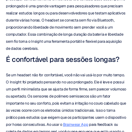
prolongado é uma grande vantagem para pesquisadores que precisam 
realizar estudos longos ou para desenvolvedores que testam aplicativos 
durante várias horas. O headset se conecta sem fio via Bluetooth, 
proporcionando liberdade de movimento sem prender você a um 
computador. Essa combinação de longa duração da bateria e liberdade 
sem fio torna o Insight uma ferramenta portátil e flexível para aquisição 
de dados cerebrais.
É confortável para sessões longas?
Se um headset não for confortável, você não vai usá-lo por muito tempo. 
O Insight foi projetado pensando no uso prolongado. Ele é leve e possui 
um perfil minimalista que se ajusta de forma firme, sem parecer volumoso 
ou apertado. Os sensores de polímero semissecos são um fator 
importante no seu conforto, pois evitam a irritação no couro cabeludo que 
às vezes ocorre com os eletrodos úmidos tradicionais. Isso o torna 
prático para estudos que exigem que os participantes usem o dispositivo 
por horas consecutivas. Ao usar o 
Brainwear App
 para feedback ou 
coleta de dados em tempo real, você quase esquece que está usando o 