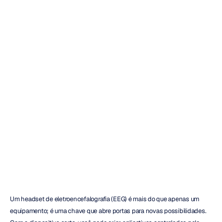
Avaliação
do
Emotiv
Insight:
Leia
isto
antes
de
comprar
Duong
Tran
Atualizado
em
15
de
out.
de
2025
Um headset de eletroencefalografia (EEG) é mais do que apenas um 
equipamento; é uma chave que abre portas para novas possibilidades. 