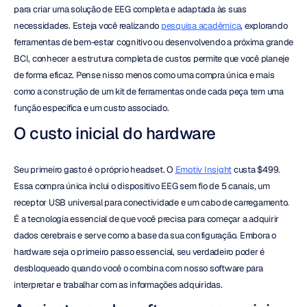
para criar uma solução de EEG completa e adaptada às suas 
necessidades. Esteja você realizando 
pesquisa acadêmica
, explorando 
ferramentas de bem-estar cognitivo ou desenvolvendo a próxima grande 
BCI, conhecer a estrutura completa de custos permite que você planeje 
de forma eficaz. Pense nisso menos como uma compra única e mais 
como a construção de um kit de ferramentas onde cada peça tem uma 
função específica e um custo associado.
O custo inicial do hardware
Seu primeiro gasto é o próprio headset. O 
Emotiv Insight
 custa $499. 
Essa compra única inclui o dispositivo EEG sem fio de 5 canais, um 
receptor USB universal para conectividade e um cabo de carregamento. 
É a tecnologia essencial de que você precisa para começar a adquirir 
dados cerebrais e serve como a base da sua configuração. Embora o 
hardware seja o primeiro passo essencial, seu verdadeiro poder é 
desbloqueado quando você o combina com nosso software para 
interpretar e trabalhar com as informações adquiridas.