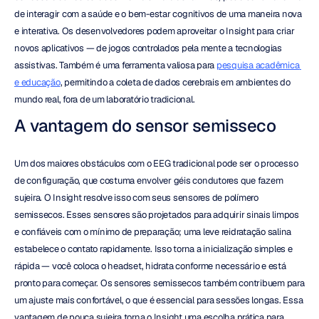
de interagir com a saúde e o bem-estar cognitivos de uma maneira nova 
e interativa. Os desenvolvedores podem aproveitar o Insight para criar 
novos aplicativos — de jogos controlados pela mente a tecnologias 
assistivas. Também é uma ferramenta valiosa para 
pesquisa acadêmica 
e educação
, permitindo a coleta de dados cerebrais em ambientes do 
mundo real, fora de um laboratório tradicional.
A vantagem do sensor semisseco
Um dos maiores obstáculos com o EEG tradicional pode ser o processo 
de configuração, que costuma envolver géis condutores que fazem 
sujeira. O Insight resolve isso com seus sensores de polímero 
semissecos. Esses sensores são projetados para adquirir sinais limpos 
e confiáveis com o mínimo de preparação; uma leve reidratação salina 
estabelece o contato rapidamente. Isso torna a inicialização simples e 
rápida — você coloca o headset, hidrata conforme necessário e está 
pronto para começar. Os sensores semissecos também contribuem para 
um ajuste mais confortável, o que é essencial para sessões longas. Essa 
vantagem de pouca sujeira torna o Insight uma escolha prática para 