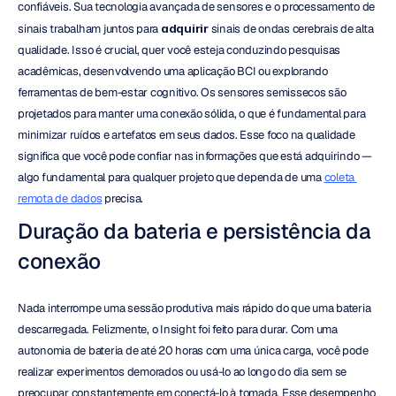
confiáveis. Sua tecnologia avançada de sensores e o processamento de 
sinais trabalham juntos para 
adquirir
 sinais de ondas cerebrais de alta 
qualidade. Isso é crucial, quer você esteja conduzindo pesquisas 
acadêmicas, desenvolvendo uma aplicação BCI ou explorando 
ferramentas de bem-estar cognitivo. Os sensores semissecos são 
projetados para manter uma conexão sólida, o que é fundamental para 
minimizar ruídos e artefatos em seus dados. Esse foco na qualidade 
significa que você pode confiar nas informações que está adquirindo — 
algo fundamental para qualquer projeto que dependa de uma 
coleta 
remota de dados
 precisa.
Duração da bateria e persistência da 
conexão
Nada interrompe uma sessão produtiva mais rápido do que uma bateria 
descarregada. Felizmente, o Insight foi feito para durar. Com uma 
autonomia de bateria de até 20 horas com uma única carga, você pode 
realizar experimentos demorados ou usá-lo ao longo do dia sem se 
preocupar constantemente em conectá-lo à tomada. Esse desempenho 