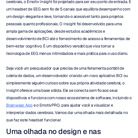
cerebrais, o Emotiv Insight foi projetado para ser seu ponto de entrada. É 
um headset de EEG sem fio de 5 canais que equilibra desempenho com 
um design elegante e leve, tornando-o acessível tanto para projetos 
pessoais quanto profissionais. O Insight foi desenvolvido para uma 
ampla gama de aplicações, desde estudos acadêmicos e 
desenvolvimento de BCI até o fornecimento de acesso a ferramentas de 
bem-estar cognitivo. É um dispositivo versátil que visa tornar a 
tecnologia de EEG menos intimidadora e mais prática para o uso diário.
Seja você um pesquisador que precisa de uma ferramenta portátil de 
coleta de dados, um desenvolvedor criando um novo aplicativo BCI ou 
simplesmente alguém curioso sobre sua própria atividade cerebral, o 
Insight oferece uma base sólida. Ele se conecta sem fio aos seus 
dispositivos e funciona com nosso ecossistema de software, incluindo o 
Brainwear App
 e o EmotivPRO, para ajudar você a visualizar e 
interpretar dados cerebrais. Vamos dar uma olhada mais detalhada no 
que faz este headset funcionar.
Uma olhada no design e nas 