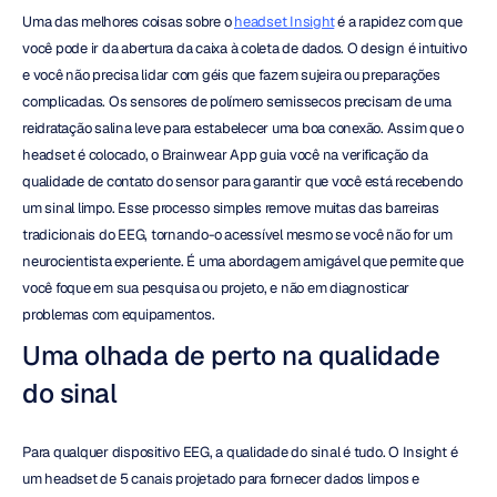
Uma das melhores coisas sobre o 
headset Insight
 é a rapidez com que 
você pode ir da abertura da caixa à coleta de dados. O design é intuitivo 
e você não precisa lidar com géis que fazem sujeira ou preparações 
complicadas. Os sensores de polímero semissecos precisam de uma 
reidratação salina leve para estabelecer uma boa conexão. Assim que o 
headset é colocado, o Brainwear App guia você na verificação da 
qualidade de contato do sensor para garantir que você está recebendo 
um sinal limpo. Esse processo simples remove muitas das barreiras 
tradicionais do EEG, tornando-o acessível mesmo se você não for um 
neurocientista experiente. É uma abordagem amigável que permite que 
você foque em sua pesquisa ou projeto, e não em diagnosticar 
problemas com equipamentos.
Uma olhada de perto na qualidade 
do sinal
Para qualquer dispositivo EEG, a qualidade do sinal é tudo. O Insight é 
um headset de 5 canais projetado para fornecer dados limpos e 