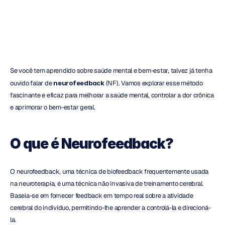
Heidi
Duran
Atualizado
em
5
de
ago.
de
2024
Se você tem aprendido sobre saúde mental e bem-estar, talvez já tenha 
ouvido falar de 
neurofeedback
 (NF). Vamos explorar esse método 
fascinante e eficaz para melhorar a saúde mental, controlar a dor crônica 
e aprimorar o bem-estar geral.
O que é Neurofeedback?
O neurofeedback, uma técnica de biofeedback frequentemente usada 
na neuroterapia, é uma técnica não invasiva de treinamento cerebral. 
Baseia-se em fornecer feedback em tempo real sobre a atividade 
cerebral do indivíduo, permitindo-lhe aprender a controlá-la e direcioná-
la.