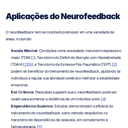
Aplicações do Neurofeedback
O neurofeedback tem se mostrado promissor em uma variedade de 
áreas, incluindo:
Saúde Mental:
 Condições como ansiedade, transtorno depressivo 
maior (TDM) [
1
], Transtorno do Déficit de Atenção com Hiperatividade 
(TDAH) [
2
][
9
], e Transtorno de Estresse Pós-Traumático (TEPT) [
3
] 
podem se beneficiar do treinamento de neurofeedback, ajudando os 
indivíduos a regular sua atividade cerebral e melhorar a estabilidade 
emocional.
Dor Crônica:
 Pesquisas sugerem que o neurofeedback pode ser 
usado para aumentar a resiliência de um indivíduo à dor. [
4
]
Dependência Química: 
Estudos demonstraram a eficácia do 
treinamento de neurofeedback como método terapêutico no 
transtorno de dependência de opiáceos, em complemento à 
farmacoterapia. [
5
]