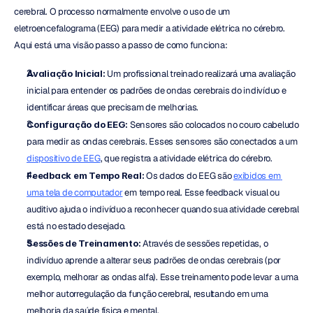
cerebral. O processo normalmente envolve o uso de um 
eletroencefalograma (EEG) para medir a atividade elétrica no cérebro. 
Aqui está uma visão passo a passo de como funciona:
Avaliação Inicial:
 Um profissional treinado realizará uma avaliação 
inicial para entender os padrões de ondas cerebrais do indivíduo e 
identificar áreas que precisam de melhorias.
Configuração do EEG:
 Sensores são colocados no couro cabeludo 
para medir as ondas cerebrais. Esses sensores são conectados a um 
dispositivo de EEG
, que registra a atividade elétrica do cérebro.
Feedback em Tempo Real:
 Os dados do EEG são 
exibidos em 
uma tela de computador
 em tempo real. Esse feedback visual ou 
auditivo ajuda o indivíduo a reconhecer quando sua atividade cerebral 
está no estado desejado.
Sessões de Treinamento:
 Através de sessões repetidas, o 
indivíduo aprende a alterar seus padrões de ondas cerebrais (por 
exemplo, melhorar as ondas alfa). Esse treinamento pode levar a uma 
melhor autorregulação da função cerebral, resultando em uma 
melhoria da saúde física e mental.