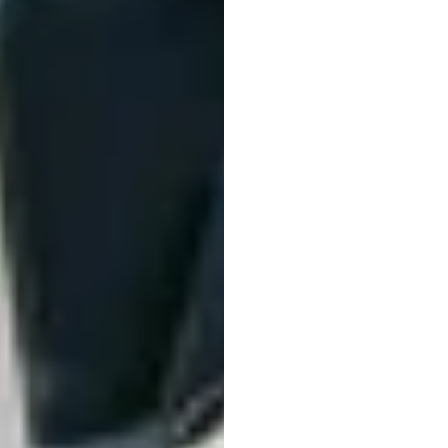
O
que
de
co