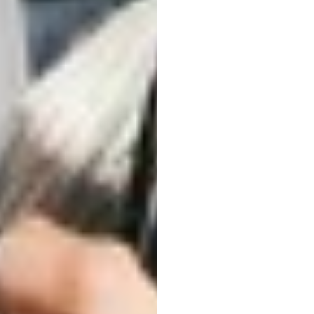
que
e
impor
Emotiv
Atualizado
em
26