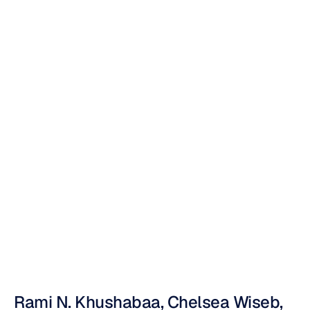
eletroencefalogra
ma
(EEG)
e
rastreamento
ocular
Nuri
Djavit
Atualizado
em
8
de
jul.
de
2013
Rami N. Khushabaa, Chelsea Wiseb, 