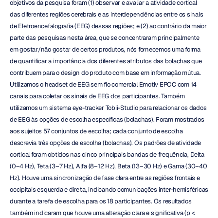
objetivos da pesquisa foram (1) observar e avaliar a atividade cortical 
das diferentes regiões cerebrais e as interdependências entre os sinais 
de Eletroencefalografia (EEG) dessas regiões; e (2) ao contrário da maior 
parte das pesquisas nesta área, que se concentraram principalmente 
em gostar/não gostar de certos produtos, nós fornecemos uma forma 
de quantificar a importância dos diferentes atributos das bolachas que 
contribuem para o design do produto com base em informação mútua. 
Utilizamos o headset de EEG sem fio comercial Emotiv EPOC com 14 
canais para coletar os sinais de EEG dos participantes. Também 
utilizamos um sistema eye-tracker Tobii-Studio para relacionar os dados 
de EEG às opções de escolha específicas (bolachas). Foram mostrados 
aos sujeitos 57 conjuntos de escolha; cada conjunto de escolha 
descrevia três opções de escolha (bolachas). Os padrões de atividade 
cortical foram obtidos nas cinco principais bandas de frequência, Delta 
(0–4 Hz), Teta (3–7 Hz), Alfa (8–12 Hz), Beta (13–30 Hz) e Gama (30–40 
Hz). Houve uma sincronização de fase clara entre as regiões frontais e 
occipitais esquerda e direita, indicando comunicações inter-hemisféricas 
durante a tarefa de escolha para os 18 participantes. Os resultados 
também indicaram que houve uma alteração clara e significativa (p < 