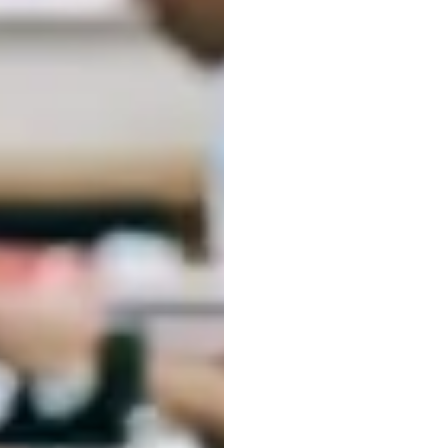
Proje
Interf
Céreb
Comp
Usan