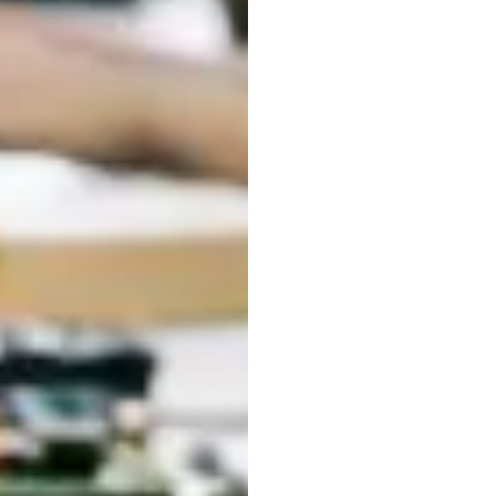
Emoti
Lingu
Progr
Emotiv
Atualizado
em
16