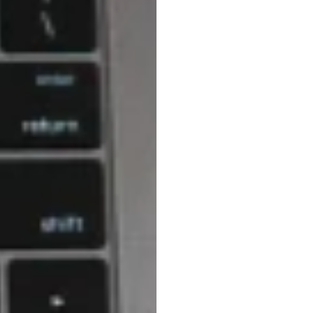
E-co
Desig
H.B.
Duran
Atualizado
e