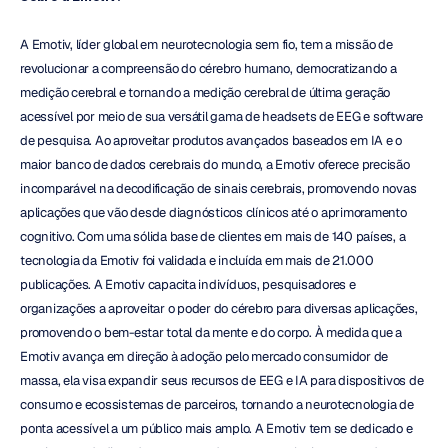
A Emotiv, líder global em neurotecnologia sem fio, tem a missão de 
revolucionar a compreensão do cérebro humano, democratizando a 
medição cerebral e tornando a medição cerebral de última geração 
acessível por meio de sua versátil gama de headsets de EEG e software 
de pesquisa. Ao aproveitar produtos avançados baseados em IA e o 
maior banco de dados cerebrais do mundo, a Emotiv oferece precisão 
incomparável na decodificação de sinais cerebrais, promovendo novas 
aplicações que vão desde diagnósticos clínicos até o aprimoramento 
cognitivo. Com uma sólida base de clientes em mais de 140 países, a 
tecnologia da Emotiv foi validada e incluída em mais de 21.000 
publicações. A Emotiv capacita indivíduos, pesquisadores e 
organizações a aproveitar o poder do cérebro para diversas aplicações, 
promovendo o bem-estar total da mente e do corpo. À medida que a 
Emotiv avança em direção à adoção pelo mercado consumidor de 
massa, ela visa expandir seus recursos de EEG e IA para dispositivos de 
consumo e ecossistemas de parceiros, tornando a neurotecnologia de 
ponta acessível a um público mais amplo. A Emotiv tem se dedicado e 