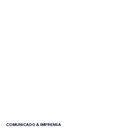
Interface
Cérebro-
Computador
Alimentada
por
IA
Faz
História
H.B.
Duran
Atualizado
em
28
de
ago.
de
2024
COMUNICADO À IMPRENSA