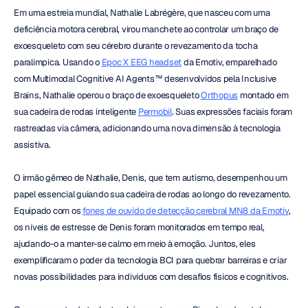
Em uma estreia mundial, Nathalie Labrégère, que nasceu com uma 
deficiência motora cerebral, virou manchete ao controlar um braço de 
exoesqueleto com seu cérebro durante o revezamento da tocha 
paralímpica. Usando o 
Epoc X EEG headset
 da Emotiv, emparelhado 
com Multimodal Cognitive AI Agents™ desenvolvidos pela Inclusive 
Brains, Nathalie operou o braço de exoesqueleto 
Orthopus
 montado em 
sua cadeira de rodas inteligente 
Permobil
. Suas expressões faciais foram 
rastreadas via câmera, adicionando uma nova dimensão à tecnologia 
assistiva.
O irmão gêmeo de Nathalie, Denis, que tem autismo, desempenhou um 
papel essencial guiando sua cadeira de rodas ao longo do revezamento. 
Equipado com os 
fones de ouvido de detecção cerebral MN8 da Emotiv
, 
os níveis de estresse de Denis foram monitorados em tempo real, 
ajudando-o a manter-se calmo em meio à emoção. Juntos, eles 
exemplificaram o poder da tecnologia BCI para quebrar barreiras e criar 
novas possibilidades para indivíduos com desafios físicos e cognitivos.