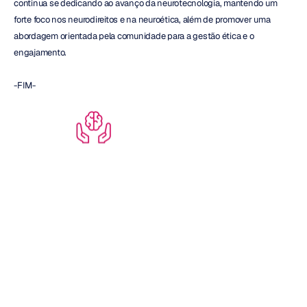
continua se dedicando ao avanço da neurotecnologia, mantendo um 
forte foco nos neurodireitos e na neuroética, além de promover uma 
abordagem orientada pela comunidade para a gestão ética e o 
engajamento.
-FIM-
Se você é uma organização que gostaria de fazer uma parceria com a 
Emotiv para soluções de tecnologia inclusiva ou obter informações 
sobre doações, entre em contato conosco 
AQUI
.