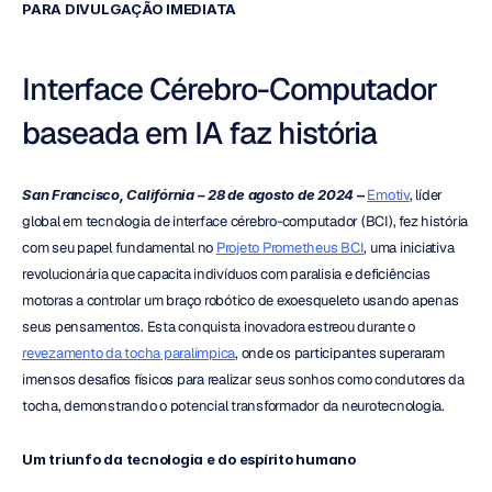
PARA DIVULGAÇÃO IMEDIATA
Interface Cérebro-Computador 
baseada em IA faz história
San Francisco, Califórnia – 28 de agosto de 2024
 – 
Emotiv
, líder 
global em tecnologia de interface cérebro-computador (BCI), fez história 
com seu papel fundamental no 
Projeto Prometheus BCI
, uma iniciativa 
revolucionária que capacita indivíduos com paralisia e deficiências 
motoras a controlar um braço robótico de exoesqueleto usando apenas 
seus pensamentos. Esta conquista inovadora estreou durante o 
revezamento da tocha paralímpica
, onde os participantes superaram 
imensos desafios físicos para realizar seus sonhos como condutores da 
tocha, demonstrando o potencial transformador da neurotecnologia.
Um triunfo da tecnologia e do espírito humano