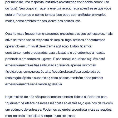
por meio de uma resposta instintiva ao estresse conhecida como "luta 
ou fuga". Seu corpo armazena energia relacionada ao estresse que você 
está enfrentando e, com o tempo, isso pode se manifestar em vários 
males, como ombros tensos, dores nas costas, etc.
Quanto mais frequentemente somos expostos a esses estressores, mais 
ativa se torna nossa resposta de luta ou fuga, até nos encontrarmos 
operando em um nível de extrema agitação. Então, ficamos 
constantemente preparados para a batalha e percebemos ameaças 
potenciais em todos os lugares. É por isso que quando alguém está 
excessivamente estressado, não apresenta apenas sintomas 
fisiológicos, como pressão alta, frequência cardíaca acelerada ou 
respiração rápida e superficial; essa pessoa também pode parecer 
excessivamente sensível ou agressiva.
Hoje, muitos de nós não praticamos exercícios físicos suficientes para 
"queimar" os efeitos da nossa resposta ao estresse, o que nos deixa com 
um acúmulo de estresse. Podemos aprender a controlar nossas reações, 
mas isso não neutraliza a resposta ao estresse.