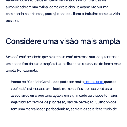
terminar com seu parceiro? Geralmente ajuda incluir práticas de 
autocuidado em sua rotina, como exercícios, relaxamento ou uma 
caminhada na natureza, para ajudar a equilibrar o trabalho com sua vida 
pessoal.
Considere uma visão mais ampla
Se você está sentindo que o estresse está afetando sua vida, tente dar 
um passo fora da sua situação atual e olhar para a sua vida de forma mais 
ampla. Por exemplo:
Pense no "Cenário Geral". Isso pode ser muito 
estimulante 
quando 
você está estressado e enfrentando desafios, porque você está 
associando uma pequena ação a um significado ou propósito maior.
Veja tudo em termos de progresso, não de perfeição. Quando você 
tem uma mentalidade perfeccionista, sempre espera fazer tudo de 
forma impecável e constantemente (muitas vezes de forma 
inconsciente) se compara a outras pessoas para ver como se 