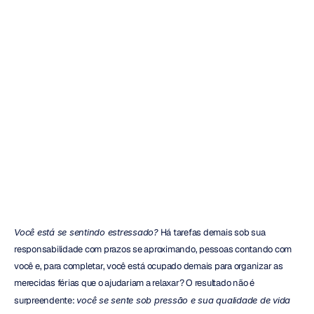
estresse
para
um
desempenho
ideal
Mehul
Nayak
Atualizado
em
5
de
mai.
de
2023
Você está se sentindo estressado?
 Há tarefas demais sob sua 
responsabilidade com prazos se aproximando, pessoas contando com 
você e, para completar, você está ocupado demais para organizar as 
merecidas férias que o ajudariam a relaxar? O resultado não é 
surpreendente: 
você se sente sob pressão e sua qualidade de vida 