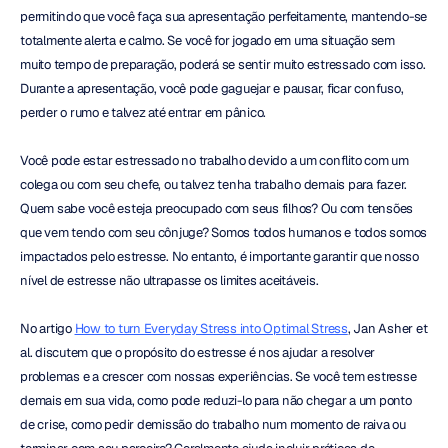
permitindo que você faça sua apresentação perfeitamente, mantendo-se 
totalmente alerta e calmo. Se você for jogado em uma situação sem 
muito tempo de preparação, poderá se sentir muito estressado com isso. 
Durante a apresentação, você pode gaguejar e pausar, ficar confuso, 
perder o rumo e talvez até entrar em pânico.
Você pode estar estressado no trabalho devido a um conflito com um 
colega ou com seu chefe, ou talvez tenha trabalho demais para fazer. 
Quem sabe você esteja preocupado com seus filhos? Ou com tensões 
que vem tendo com seu cônjuge? Somos todos humanos e todos somos 
impactados pelo estresse. No entanto, é importante garantir que nosso 
nível de estresse não ultrapasse os limites aceitáveis.
No artigo 
How to turn Everyday Stress into Optimal Stress
, Jan Asher et 
al. discutem que o propósito do estresse é nos ajudar a resolver 
problemas e a crescer com nossas experiências. Se você tem estresse 
demais em sua vida, como pode reduzi-lo para não chegar a um ponto 
de crise, como pedir demissão do trabalho num momento de raiva ou 