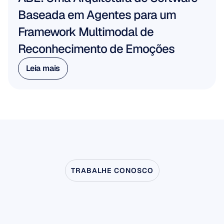
Baseada em Agentes para um 
Framework Multimodal de 
Reconhecimento de Emoções
Leia mais
Leia mais
TRABALHE CONOSCO
Veja
o
que
é
possível
quando
a
Neurociência