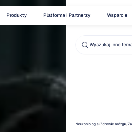
Produkty
Platforma i Partnerzy
Wsparcie
Wyszukaj inne tem
Młodz
choro
Hunti
Neurobiologia
/
Zdrowie mózgu
/
Za