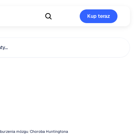
Kup teraz
Kup teraz
aty…
ieńcza
ba
ngtona
burzenia mózgu
/
Choroba Huntingtona