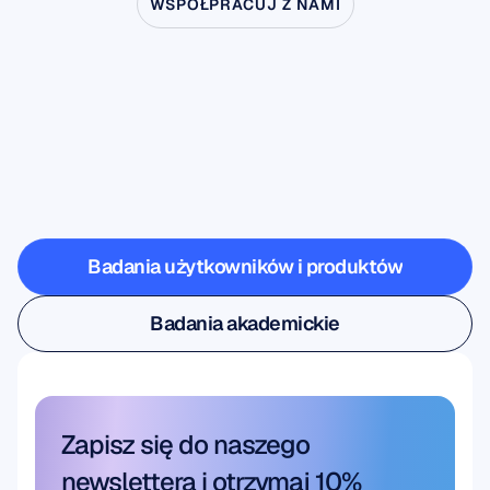
WSPÓŁPRACUJ Z NAMI
Zobacz,
co
jest
możliwe,
gdy
neuronauka
wychodzi
poza
laboratorium
Badania użytkowników i produktów
Badania użytkowników i produktów
Badania akademickie
Badania akademickie
Zapisz się do naszego 
newslettera i otrzymaj 10% 