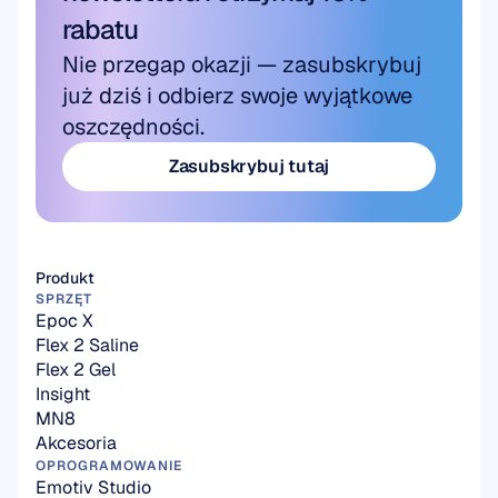
rabatu
Nie przegap okazji — zasubskrybuj 
już dziś i odbierz swoje wyjątkowe 
oszczędności.
Zasubskrybuj tutaj
Zasubskrybuj tutaj
Produkt
SPRZĘT
Epoc X
Flex 2 Saline
Flex 2 Gel
Insight
MN8
Akcesoria
OPROGRAMOWANIE
Emotiv Studio