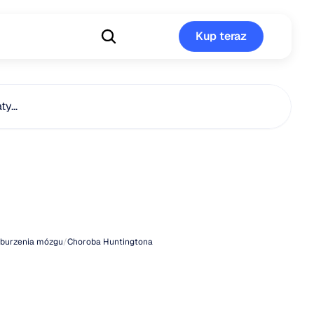
Kup teraz
Kup teraz
aty…
wica
ngtona
burzenia mózgu
/
Choroba Huntingtona