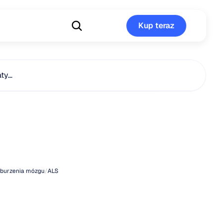
Kup teraz
Kup teraz
aty…
wy
ALS
u
yzn
burzenia mózgu
/
ALS