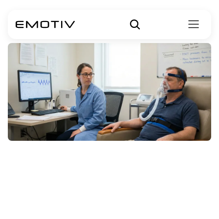
Jak
praca
z
oddechem
wpływa
na
fale