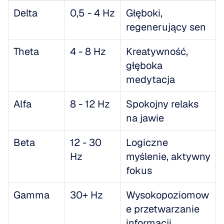
Delta
0,5 - 4 Hz
Głęboki, 
regenerujący sen
Theta
4 - 8 Hz
Kreatywność, 
głęboka 
medytacja
Alfa
8 - 12 Hz
Spokojny relaks 
na jawie
Beta
12 - 30 
Logiczne 
Hz
myślenie, aktywny 
fokus
Gamma
30+ Hz
Wysokopoziomow
e przetwarzanie 
informacji