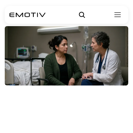
Is
de
ziekte
van
Huntington
dodelijk?