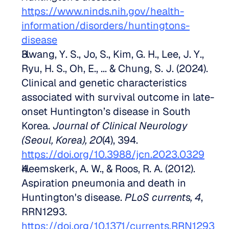
https://www.ninds.nih.gov/health-
information/disorders/huntingtons-
disease
Hwang, Y. S., Jo, S., Kim, G. H., Lee, J. Y., 
Ryu, H. S., Oh, E., ... & Chung, S. J. (2024). 
Clinical and genetic characteristics 
associated with survival outcome in late-
onset Huntington’s disease in South 
Korea. 
Journal of Clinical Neurology 
(Seoul, Korea), 20
(4), 394. 
https://doi.org/10.3988/jcn.2023.0329
Heemskerk, A. W., & Roos, R. A. (2012). 
Aspiration pneumonia and death in 
Huntington's disease. 
PLoS currents, 4
, 
RRN1293. 
https://doi.org/10.1371/currents.RRN1293