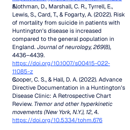
Alothman, D., Marshall, C. R., Tyrrell, E., 
Lewis, S., Card, T., & Fogarty, A. (2022). Risk 
of mortality from suicide in patients with 
Huntington's disease is increased 
compared to the general population in 
England. 
Journal of neurology, 269
(8), 
4436–4439. 
https://doi.org/10.1007/s00415-022-
11085-z
Cooper, C. S., & Hall, D. A. (2022). Advance 
Directive Documentation in a Huntington's 
Disease Clinic: A Retrospective Chart 
Review. 
Tremor and other hyperkinetic 
movements (New York, N.Y.), 12
, 4. 
https://doi.org/10.5334/tohm.676