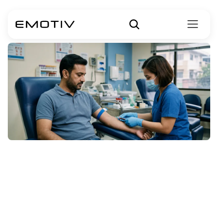
Genetische
screening
voor
de
ziekte
van