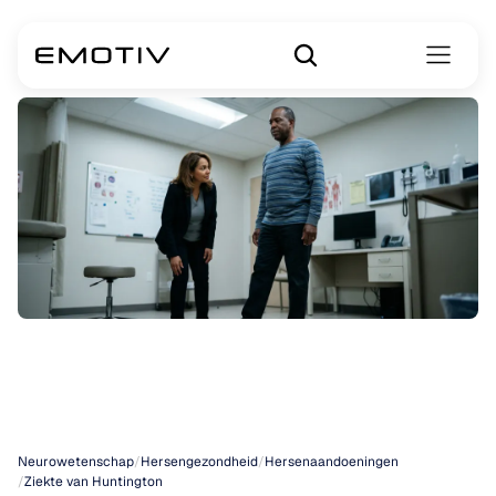
Ziekte
van
Huntington
Neurowetenschap
/
Hersengezondheid
/
Hersenaandoeningen
/
Ziekte van Huntington