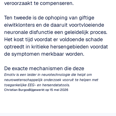
veroorzaakt te compenseren.
Ten tweede is de ophoping van giftige 
eiwitklonters en de daaruit voortvloeiende 
neuronale disfunctie een geleidelijk proces. 
Het kost tijd voordat er voldoende schade 
optreedt in kritieke hersengebieden voordat 
de symptomen merkbaar worden.
De exacte mechanismen die deze 
Emotiv is een leider in neurotechnologie die helpt om 
neurowetenschappelijk onderzoek vooruit te helpen met 
toegankelijke EEG- en hersendatatools.
Christian Burgos
Bijgewerkt op 15 mei 2026
Kwantitatieve EEG (qEEG)
EEG-artefacten
Al tientallen jaren vertrouwen clinici op
visuele inspectie van EEG-tracés om
Artefacten zijn ongewenste signalen die niet