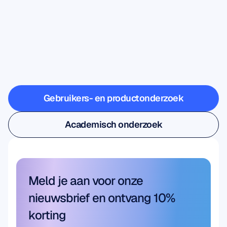
Zie
wat
er
mogelijk
is
wanneer
neurowetenschap
buiten
het
lab
treedt
Gebruikers- en productonderzoek
Gebruikers- en productonderzoek
Academisch onderzoek
Academisch onderzoek
Meld je aan voor onze 
nieuwsbrief en ontvang 10% 
korting