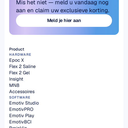
Mis het niet — meld u vandaag nog 
aan en claim uw exclusieve korting.
Meld je hier aan
Meld je hier aan
Product
HARDWARE
Epoc X
Flex 2 Saline
Flex 2 Gel
Insight
MN8
Accessoires
SOFTWARE
Emotiv Studio
EmotivPRO
Emotiv Play
EmotivBCI