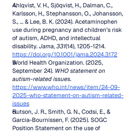
Ahlqvist, V. H., Sjöqvist, H., Dalman, C., 
Karlsson, H., Stephansson, O., Johansson, 
S., ... & Lee, B. K. (2024). Acetaminophen 
use during pregnancy and children’s risk 
of autism, ADHD, and intellectual 
disability. 
Jama, 331
(14), 1205-1214. 
https://doi.org/10.1001/jama.2024.3172
World Health Organization. (2025, 
September 24). 
WHO statement on 
autism-related issues
. 
https://www.who.int/news/item/24-09-
2025-who-statement-on-autism-related-
issues
Hutson, J. R., Smith, G. N., Codsi, E., & 
Garcia-Bournissen, F. (2025). SOGC 
Position Statement on the use of 