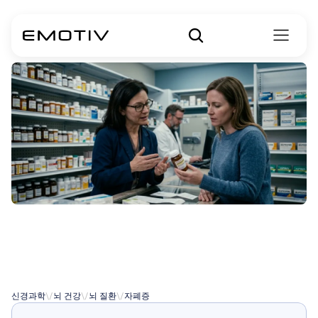
타이레놀
및
자폐증
업데이트
신경과학
\/
뇌 건강
\/
뇌 질환
\/
자폐증