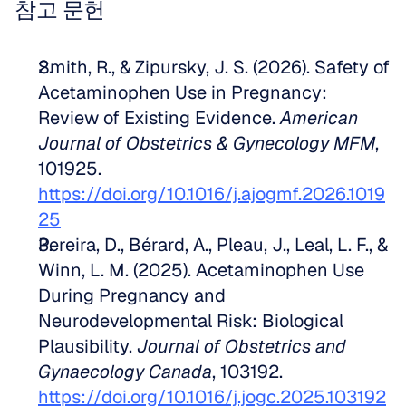
참고 문헌
Smith, R., & Zipursky, J. S. (2026). Safety of 
Acetaminophen Use in Pregnancy: 
Review of Existing Evidence. 
American 
Journal of Obstetrics & Gynecology MFM
, 
101925. 
https://doi.org/10.1016/j.ajogmf.2026.1019
25
Pereira, D., Bérard, A., Pleau, J., Leal, L. F., & 
Winn, L. M. (2025). Acetaminophen Use 
During Pregnancy and 
Neurodevelopmental Risk: Biological 
Plausibility. 
Journal of Obstetrics and 
Gynaecology Canada
, 103192. 
https://doi.org/10.1016/j.jogc.2025.103192