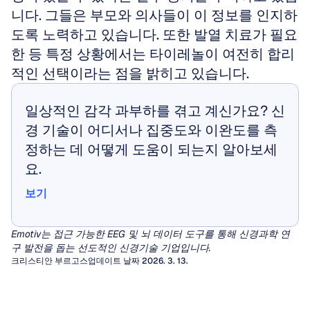
니다. 그들은 부모와 의사들이 이 정보를 인지하
도록 노력하고 있습니다. 또한 발열 치료가 필요
한 등 특정 상황에서는 타이레놀이 여전히 합리
적인 선택이라는 점을 밝히고 있습니다.
일상적인 감각 과부하를 겪고 계신가요? 신
경 기술이 어디서나 집중도와 이완도를 측
정하는 데 어떻게 도움이 되는지 알아보세
요.
보기
보기
Emotiv는 접근 가능한 EEG 및 뇌 데이터 도구를 통해 신경과학 연
구 발전을 돕는 선도적인 신경기술 기업입니다.
EEG 아티팩트
크리스티안 부르고스
업데이트 날짜 2026. 3. 13.
아티팩트(Artifacts)는 뇌에서 발생하지 않은 원
정량적 뇌파 검사 (qEEG)
치 않는 신호로, 뇌전도(EEG)의 시각적 해석을
수십 년 동안 임상의들은 간질이나 뇌병증을 진
왜곡하고 뇌-컴퓨터 인터페이스(BCI)나 정신 상