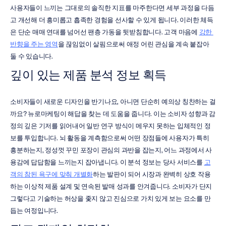
사용자들이 느끼는 그대로의 솔직한 지표를 마주한다면 세부 과정을 다듬
고 개선해 더 흥미롭고 흡족한 경험을 선사할 수 있게 됩니다. 이러한 체득
은 단순 매매 연대를 넘어선 팬층 가동을 뒷받침합니다. 고객 마음에 
강한 
반향을 주는 영역
을 끊임없이 살핌으로써 애정 어린 관심을 계속 붙잡아 
둘 수 있습니다.
깊이 있는 제품 분석 정보 획득
소비자들이 새로운 디자인을 반기나요, 아니면 단순히 예의상 칭찬하는 걸
까요? 뉴로마케팅이 해답을 찾는 데 도움을 줍니다. 이는 소비자 성향과 감
정의 깊은 기저를 읽어내어 일반 연구 방식이 메우지 못하는 입체적인 정
보를 투입합니다. 뇌 활동을 계측함으로써 어떤 장점들에 사용자가 특히 
흥분하는지, 정성껏 꾸민 포장이 관심의 과반을 잡는지, 어느 과정에서 사
용감에 답답함을 느끼는지 잡아냅니다. 이 분석 정보는 당사 서비스를 
고
객의 참된 욕구에 맞춰 개별화
하는 발판이 되어 시장과 완벽히 상호 작용
하는 이상적 제품 설계 및 연속된 발매 성과를 안겨줍니다. 소비자가 단지 
그렇다고 기술하는 허상을 좇지 않고 진심으로 가치 있게 보는 요소를 만
듭는 여정입니다.