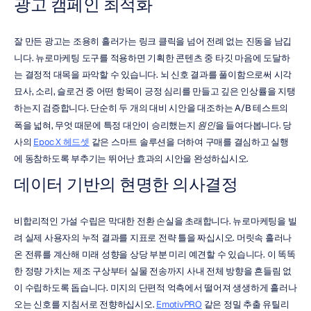
광고 캠페인 최적화
잘 만든 광고는 조용히 흘러가는 링크 클릭을 넘어 전례 없는 진동을 남깁
니다. 뉴로마케팅 도구를 적용하면 기획한 콘텐츠 중 타깃 마음에 도달하
는 결정적 대목을 파악할 수 있습니다. 뇌 신호 결과를 풀이함으로써 시각 
묘사, 소리, 슬로건 중 어떤 항목이 긍정 심리를 만들고 깊은 인상률을 지탱
하는지 검증합니다. 단순히 두 개의 대비 시안을 대조하는 A/B 테스트의 
폭을 넓혀, 무엇 때문에 특정 대안이 승리했는지 
원인
을 들여다봅니다. 당
사의 
Epoc X 헤드셋
 같은 스마트 솔루션을 더하여 구매를 결심하고 실행
에 동참하도록 부추기는 뛰어난 효과의 시안을 완성하십시오.
데이터 기반의 현명한 의사결정
비합리적인 가설 수립은 막대한 전환 손실을 초래합니다. 뉴로마케팅을 빌
려 실제 사용자의 누적 결과를 지표로 전략 틀을 짜십시오. 머릿속 흘러나
온 전류를 계산해 미래 성향을 상당 부분 미리 예견할 수 있습니다. 이 똑똑
한 정량 가치는 제조 구상부터 실물 전송까지 사내 전체 방향을 흔들림 없
이 수립하도록 돕습니다. 미지의 단편적 억측에서 떨어져 생생하게 흘러나
오는 신호를 지침서로 전향하십시오. 
EmotivPRO
 같은 정밀 추출 유틸리