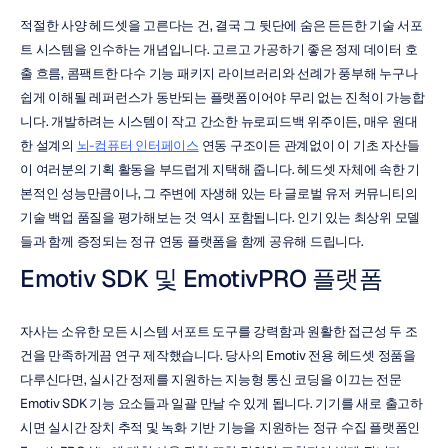
적절한 사양 헤드셋을 고른다는 건, 결국 그 뒷단에 숨은 든든한 기술 서포
트 시스템을 인수하는 개념입니다. 고르고 가공하기 좋은 정제 데이터 호
출 흐름, 콤팩트한 다수 기능 패키지 라이브러리와 선례가 풍부해 누구나 
쉽게 이해될 레퍼런스가 동반되는 플랫폼이어야 무리 없는 진척이 가능합
니다. 개발하려는 시스템이 작고 간소한 뉴로피드백 위주이든, 매우 원대
한 설계의 
뇌-컴퓨터 인터페이스
 연동 구조이든 관계없이 이 기초 자산들
이 여러분의 기획 활동을 부드럽게 지택해 줍니다. 헤드셋 자체에 속한 기
본적인 성능만큼이나, 그 주변에 자생해 있는 타 글로벌 유저 커뮤니티의 
기술 백업 품질을 평가해보는 것 역시 포함됩니다. 인기 있는 최상위 모델
들과 함께 증정되는 정규 연동 플랫폼을 함께 공유해 드립니다.
Emotiv SDK 및 EmotivPRO 플랫폼
자사는 소유한 모든 시스템 서포트 도구를 강력함과 원활한 접근성 두 조
건을 만족하게끔 연구 제작했습니다. 당사의 Emotiv 전용 헤드셋 정품을 
다루신다면, 실시간 정제를 지원하는 지능형 통신 코딩을 이끄는 전문 
Emotiv SDK 기능 요소들과 일괄 만날 수 있게 됩니다. 기기를 새로 출고하
시면 실시간 장치 추적 및 녹화 기반 기능을 지원하는 정규 수집 플랫폼인 