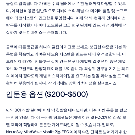
울질로 압축됩니다. 가격은 수백 달러에서 수천 달러까지 다양할 수 있으
며, 이러한 비용은 일반적으로 디바이스의 채널 수, 데이터 품질 및 소프트
웨어 에코시스템의 견고함을 투영합니다. 이제 막 뇌-컴퓨터 인터페이스 
탐구를 시작했거나 이미 고도화된 고급 연구 단계에 있든, 재정 계획에 적
절하게 맞는 디바이스는 존재합니다.
금액에 따른 등급을 하나의 길잡이 지표로 보세요. 보급형 수준은 기본 작
동법을 학습하고 가벼운 데모용 시스템을 만드는 데 매우 적절합니다. 미
드레인지 라인의 헤드셋은 깊이 있는 연구나 개발에 걸맞은 더 많은 채널 
확보와 고밀도의 안정적 데이터를 보여줍니다. 최상위 연구용 기기는 최고
의 데이터 정확도와 개별 커스터마이징을 요구하는 정밀 과학 실험 도구에 
완벽히 부응하게 됩니다. 각 가격대별 장치의 차이점을 살펴보시죠.
입문용 옵션 ($200-$500)
만약 BCI 개발 분야에 이제 막 첫발을 내디뎠다면, 아주 비싼 돈을 쓸 필요
는 전혀 없습니다. 이 구간의 헤드셋들은 개념 이해 및 POC(개념 검증) 모
델 제작에 적당하며 든든한 가이드라인이 될 수 있습니다. 일례로, 
NeuroSky MindWave Mobile 2는 EEG 데이터 수집 단계로 넘어가기 위한 