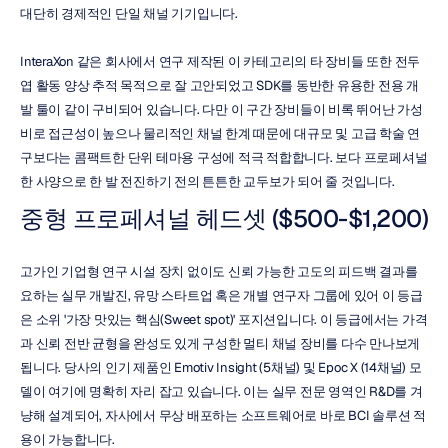
대단히 경제적인 단일 채널 기기입니다.
InteraXon 같은 회사에서 연구 제작된 이 카테고리의 타 장비들 또한 전두
엽 활동 양상 추적 목적으로 잘 고안되었고 SDK를 동반한 유용한 전용 개
발 툴이 같이 구비되어 있습니다. 다만 이 구간 장비들이 비록 뛰어난 가성
비로 접근성이 높으나 물리적인 채널 한계 때문에 대규모 및 고급 학술 연
구보다는 콤팩트한 단위 테마용 구성에 적극 적합합니다. 보다 프로페셔널
한 사양으로 한 발 전진하기 전의 튼튼한 교두보가 되어 줄 것입니다.
중형 프로페셔널 헤드셋 ($500-$1,200)
고가인 기업형 연구 시설 장치 없이도 신뢰 가능한 고도의 피드백 결과를 
요하는 실무 개발진, 유망 스타트업 혹은 개별 연구자 그룹에 있어 이 등급
은 소위 '가장 맛있는 핵심(Sweet spot)' 포지션입니다. 이 등급에서는 가격
과 신뢰 전반 균형을 완성도 있게 구성한 멀티 채널 장비를 다수 만나보게 
됩니다. 당사의 인기 제품인 Emotiv Insight (5채널) 및 Epoc X (14채널) 모
델이 여기에 명확히 자리 잡고 있습니다. 이는 실무 전문 영역인 R&D를 겨
냥해 설계되어, 자사에서 무상 배포하는 소프트웨어로 바로 BCI 솔루션 적
용이 가능합니다.