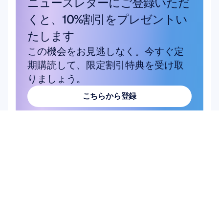
ニュースレターにご登録いただ
くと、10%割引をプレゼントい
たします
この機会をお見逃しなく。今すぐ定
期購読して、限定割引特典を受け取
りましょう。
こちらから登録
こちらから登録
商品
ハードウェア
Epoc X
Flex 2 Saline
Flex 2 Gel
Insight
MN8
アクセサリー