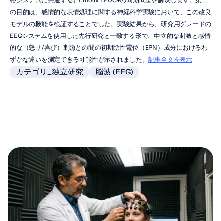
格システムに共通する）Emotiv EPOC+の同期問題を解決します。第二
の目的は、感情的な表情処理に関する神経科学実験において、この改良
モデルの機能を検証することでした。実験結果から、研究用グレードの
EEGシステムを使用した先行研究と一致する形で、中立的な刺激と感情
的な（怒り/喜び）刺激との間の初期陰性電位（EPN）成分におけるわ
ずかな違いを測定できる可能性が示されました。
記事全文を表示
カテゴリ_独立研究
脳波 (EEG)