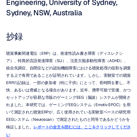
Engineering, University of Sydney, 
Sydney, NSW, Australia
抄録
聴覚事象関連電位（ERP）は、発達性読み書き障害（ディスレクシ
ア）、特異的言語発達障害（SLI）、注意欠陥多動性障害（ADHD）、
統合失調症、自閉症などの認知機能障害における聴覚処理の役割を調査
する上で有用であることが証明されています。しかし、実験室での聴覚
ERPの記録は、一部の参加者（特に子供）にとって、長時間を要し、不
快、あるいは脅威となる場合があります。近年、携帯可能で安価、かつ
セットアップが容易な市販のゲーミングEEG（脳波）システムが開発さ
れました。本研究では、ゲーミングEEGシステム（Emotiv EPOC）を用
いて測定された聴覚ERPが、広く使用されている実験室ベースの研究用
EEGシステム（Neuroscan）で測定されたものと同等であるかどうかを
検証しました。
レポートの全文を読むには、ここをクリックしてくださ
い