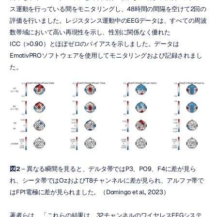
ス運動を行っている間をモニタリングし、48時間の間隔を空けて2回の
評価を行いました。レジスタンス運動中のEEGデータは、すべての周波
数帯域において高い再現性を示し、性別に関係なく優れた
ICC（>0.90）とほぼゼロのバイアスを示しました。データは
EmotivPROソフトウェアを使用してモニタリングおよび記録されまし
た。
図2
 – 異なる瞬間を見ると、デルタ帯ではP3、PO9、F4に差が見ら
れ、シータ帯ではOzおよびT8チャンネルに差が見られ、アルファ帯で
はFP1電極に差が見られました。（Domingo et al., 2023）
著者らは、「これらの結果は、32チャンネルのワイヤレスEEGシステ