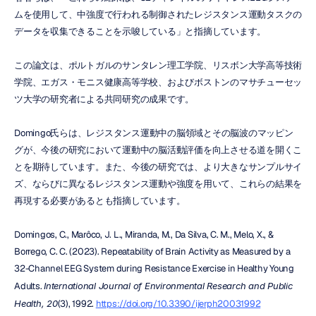
ムを使用して、中強度で行われる制御されたレジスタンス運動タスクの
データを収集できることを示唆している」と指摘しています。
この論文は、ポルトガルのサンタレン理工学院、リスボン大学高等技術
学院、エガス・モニス健康高等学校、およびボストンのマサチューセッ
ツ大学の研究者による共同研究の成果です。
Domingo氏らは、レジスタンス運動中の脳領域とその脳波のマッピン
グが、今後の研究において運動中の脳活動評価を向上させる道を開くこ
とを期待しています。また、今後の研究では、より大きなサンプルサイ
ズ、ならびに異なるレジスタンス運動や強度を用いて、これらの結果を
再現する必要があるとも指摘しています。
Domingos, C., Marôco, J. L., Miranda, M., Da Silva, C. M., Melo, X., & 
Borrego, C. C. (2023). Repeatability of Brain Activity as Measured by a 
32-Channel EEG System during Resistance Exercise in Healthy Young 
Adults. 
International Journal of Environmental Research and Public 
Health, 20
(3), 1992. 
https://doi.org/10.3390/ijerph20031992