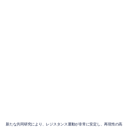
Emotiv
Flex
EEG研究がレジ
スタンス運動に
おける脳活動パ
ターンを解明
ハイディ・デュラン
更新日
2024/02/01
新たな共同研究により、レジスタンス運動が非常に安定し、再現性の高