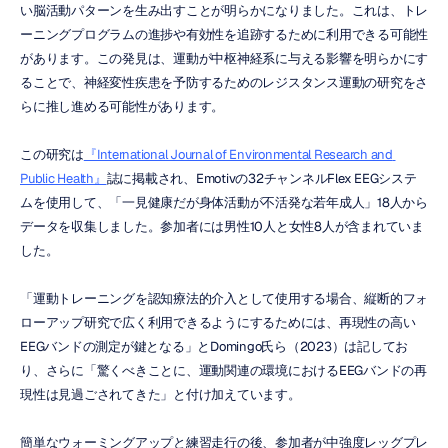
い脳活動パターンを生み出すことが明らかになりました。これは、トレ
ーニングプログラムの進捗や有効性を追跡するために利用できる可能性
があります。この発見は、運動が中枢神経系に与える影響を明らかにす
ることで、神経変性疾患を予防するためのレジスタンス運動の研究をさ
らに推し進める可能性があります。
この研究は
『International Journal of Environmental Research and 
Public Health』
誌に掲載され、Emotivの32チャンネルFlex EEGシステ
ムを使用して、「一見健康だが身体活動が不活発な若年成人」18人から
データを収集しました。参加者には男性10人と女性8人が含まれていま
した。
「運動トレーニングを認知療法的介入として使用する場合、縦断的フォ
ローアップ研究で広く利用できるようにするためには、再現性の高い
EEGバンドの測定が鍵となる」とDomingo氏ら（2023）は記してお
り、さらに「驚くべきことに、運動関連の環境におけるEEGバンドの再
現性は見過ごされてきた」と付け加えています。
簡単なウォーミングアップと練習走行の後、参加者が中強度レッグプレ