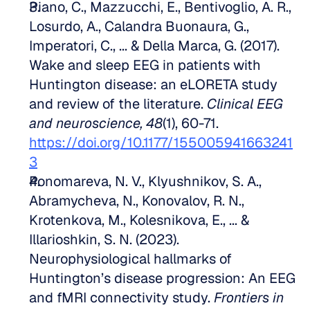
Piano, C., Mazzucchi, E., Bentivoglio, A. R., 
Losurdo, A., Calandra Buonaura, G., 
Imperatori, C., ... & Della Marca, G. (2017). 
Wake and sleep EEG in patients with 
Huntington disease: an eLORETA study 
and review of the literature. 
Clinical EEG 
and neuroscience, 48
(1), 60-71. 
https://doi.org/10.1177/155005941663241
3
Ponomareva, N. V., Klyushnikov, S. A., 
Abramycheva, N., Konovalov, R. N., 
Krotenkova, M., Kolesnikova, E., ... & 
Illarioshkin, S. N. (2023). 
Neurophysiological hallmarks of 
Huntington’s disease progression: An EEG 
and fMRI connectivity study. 
Frontiers in 