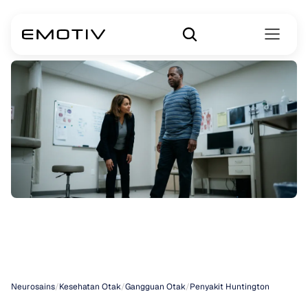
Penyakit
Korea
Huntington
Neurosains
/
Kesehatan Otak
/
Gangguan Otak
/
Penyakit Huntington