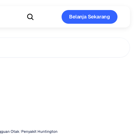
Belanja Sekarang
Belanja Sekarang
apa
penyakit
ngton
bersifat
an?
gguan Otak
/
Penyakit Huntington