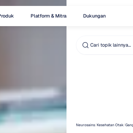
Produk
Platform & Mitra
Dukungan
Cari topik lainnya…
Meng
Hunti
domin
Neurosains
/
Kesehatan Otak
/
Gan