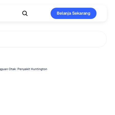
Belanja Sekarang
Belanja Sekarang
kit
Huntington
gguan Otak
/
Penyakit Huntington