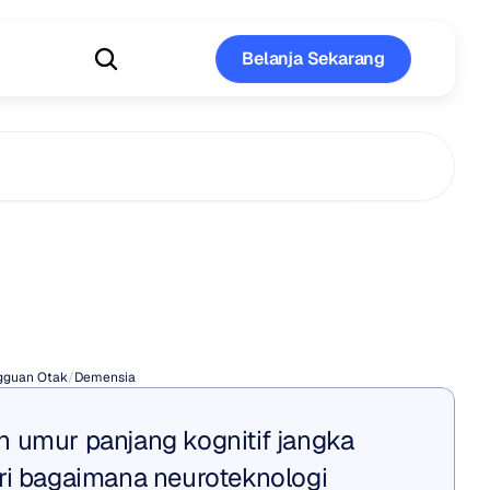
Belanja Sekarang
Belanja Sekarang
Mencegah
sia
gguan Otak
/
Demensia
 umur panjang kognitif jangka 
ri bagaimana neuroteknologi 