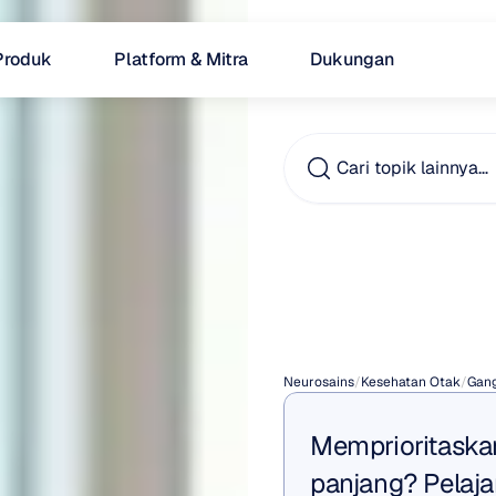
Produk
Platform & Mitra
Dukungan
Cari topik lainnya…
Cara
Demen
Neurosains
/
Kesehatan Otak
/
Gan
Memprioritaskan
panjang? Pelaja