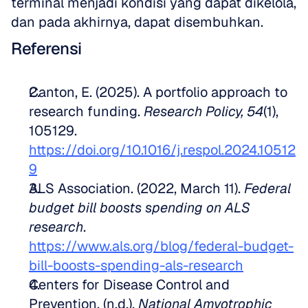
terminal menjadi kondisi yang dapat dikelola, 
dan pada akhirnya, dapat disembuhkan.
Referensi
Canton, E. (2025). A portfolio approach to 
research funding. 
Research Policy, 54
(1), 
105129. 
https://doi.org/10.1016/j.respol.2024.10512
9
ALS Association. (2022, March 11). 
Federal 
budget bill boosts spending on ALS 
research
. 
https://www.als.org/blog/federal-budget-
bill-boosts-spending-als-research
Centers for Disease Control and 
Prevention. (n.d.). 
National Amyotrophic 