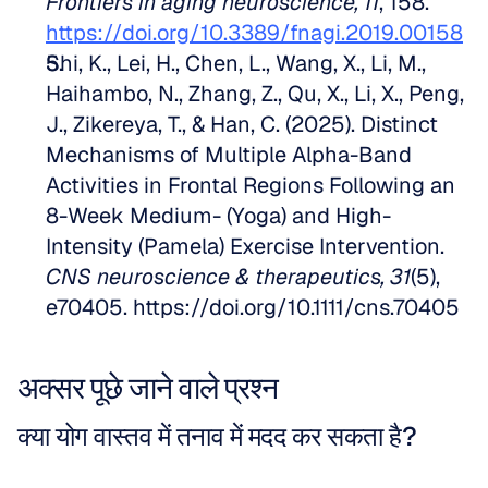
Frontiers in aging neuroscience, 11
, 158. 
https://doi.org/10.3389/fnagi.2019.00158
Shi, K., Lei, H., Chen, L., Wang, X., Li, M., 
Haihambo, N., Zhang, Z., Qu, X., Li, X., Peng, 
J., Zikereya, T., & Han, C. (2025). Distinct 
Mechanisms of Multiple Alpha-Band 
Activities in Frontal Regions Following an 
8-Week Medium- (Yoga) and High-
Intensity (Pamela) Exercise Intervention. 
CNS neuroscience & therapeutics, 31
(5), 
e70405. https://doi.org/10.1111/cns.70405
अक्सर पूछे जाने वाले प्रश्न
क्या योग वास्तव में तनाव में मदद कर सकता है?