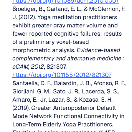
https://doi.org/10.1089/acm.2010.0007
Froeliger, B., Garland, E. L., & McClernon, F. 
J. (2012). Yoga meditation practitioners 
exhibit greater gray matter volume and 
fewer reported cognitive failures: results 
of a preliminary voxel-based 
morphometric analysis. 
Evidence-based 
complementary and alternative medicine : 
eCAM, 2012
, 821307. 
https://doi.org/10.1155/2012/821307
Santaella, D. F., Balardin, J. B., Afonso, R. F., 
Giorjiani, G. M., Sato, J. R., Lacerda, S. S., 
Amaro, E., Jr, Lazar, S., & Kozasa, E. H. 
(2019). Greater Anteroposterior Default 
Mode Network Functional Connectivity in 
Long-Term Elderly Yoga Practitioners. 