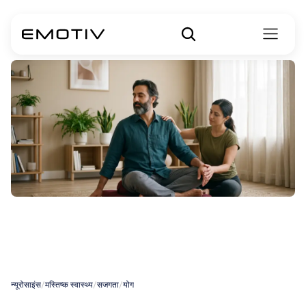
मानसिक
स्वास्थ्य
के
लिए
योग
न्यूरोसाइंस
/
मस्तिष्क स्वास्थ्य
/
सजगता
/
योग