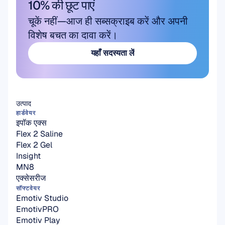
10% की छूट पाएं
चूकें नहीं—आज ही सब्सक्राइब करें और अपनी 
विशेष बचत का दावा करें।
यहाँ सदस्यता लें
यहाँ सदस्यता लें
उत्पाद
हार्डवेयर
इपॉक एक्स
Flex 2 Saline
Flex 2 Gel
Insight
MN8
एक्सेसरीज
सॉफ्टवेयर
Emotiv Studio
EmotivPRO
Emotiv Play