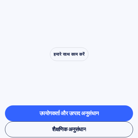
जाता है, म्यू लय को अनुकरण (imitation), सहानुभूति
आवश्यक बने रहते हैं।
(empathy) और हकलाने से लेकर आटिज़्म तक के नैदानिक
विकारों (clinical disorders) पर होने वाले अनुसंधान में
एक केंद्रीय भूमिका दी है।
हमारे साथ काम करें
देखें
कि
क्या
संभव
है
जब
तंत्रिका
विज्ञान
(न्यूरोसाइंस)
प्रयोगशाला
से
बाहर
कदम
रखता
है
उपयोगकर्ता और उत्पाद अनुसंधान
उपयोगकर्ता और उत्पाद अनुसंधान
शैक्षणिक अनुसंधान