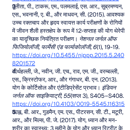
पुनीता, पी., टाकरू, एम., पलमलाई, एस. आर., सुब्रमण्यन, 
एस., भवनानी, ए. बी., और माधवन, सी. (2015). आवश्यक 
उच्च रक्तचाप और हृदय स्वायत्त कार्य परीक्षणों के रोगियों 
में जीवन शैली हस्तक्षेप के रूप में 12-सप्ताह की योग थेरेपी 
का यादृच्छिक नियंत्रित परीक्षण। 
नेशनल जर्नल ऑफ 
फिजियोलॉजी, फार्मेसी एंड फार्माकोलॉजी, 6
(1), 19-19. 
https://doi.org/10.5455/njppp.2015.5.240
8201572
तीर्थहल्ली, जे., नवीन, जी. एच., राव, एम. जी., वरम्बल्ली, 
एस., क्रिस्टोफर, आर., और गंगाधर, बी. एन. (2013). 
योग के कोर्टिसोल और एंटीडिप्रेसेंट प्रभाव। 
इंडियन 
जर्नल ऑफ साइकियाट्री, 55
(सप्ल 3), S405–S408. 
https://doi.org/10.4103/0019-5545.116315
काह्न, बी. आर., गुडमैन, एम. एस., पीटरसन, सी. टी., मटूरी, 
आर., और मिल्स, पी. जे. (2017). योग, ध्यान और मन-
शरीर का स्वास्थ्य: 3 महीने के योग और ध्यान रिट्रीट के 