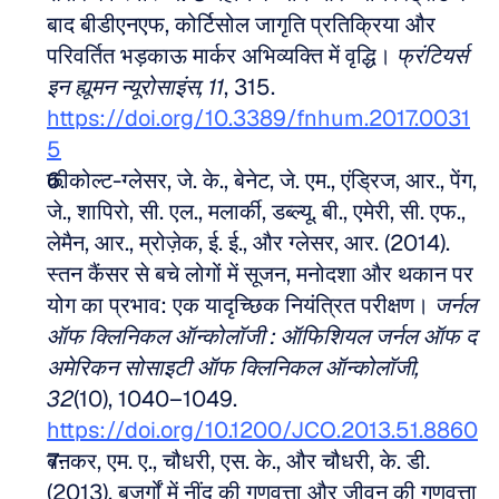
बाद बीडीएनएफ, कोर्टिसोल जागृति प्रतिक्रिया और 
परिवर्तित भड़काऊ मार्कर अभिव्यक्ति में वृद्धि। 
फ्रंटियर्स 
इन ह्यूमन न्यूरोसाइंस, 11
, 315. 
https://doi.org/10.3389/fnhum.2017.0031
5
कीकोल्ट-ग्लेसर, जे. के., बेनेट, जे. एम., एंड्रिज, आर., पेंग, 
जे., शापिरो, सी. एल., मलार्की, डब्ल्यू. बी., एमेरी, सी. एफ., 
लेमैन, आर., म्रोज़ेक, ई. ई., और ग्लेसर, आर. (2014). 
स्तन कैंसर से बचे लोगों में सूजन, मनोदशा और थकान पर 
योग का प्रभाव: एक यादृच्छिक नियंत्रित परीक्षण। 
जर्नल 
ऑफ क्लिनिकल ऑन्कोलॉजी : ऑफिशियल जर्नल ऑफ द 
अमेरिकन सोसाइटी ऑफ क्लिनिकल ऑन्कोलॉजी, 
32
(10), 1040–1049. 
https://doi.org/10.1200/JCO.2013.51.8860
बनकर, एम. ए., चौधरी, एस. के., और चौधरी, के. डी. 
(2013). बुजुर्गों में नींद की गुणवत्ता और जीवन की गुणवत्ता 