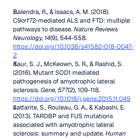
Balendra, R., & Isaacs, A. M. (2018). 
C9orf72-mediated ALS and FTD: multiple 
pathways to disease. 
Nature Reviews 
Neurology, 14
(9), 544-558. 
https://doi.org/10.1038/s41582-018-0047-
2
Kaur, S. J., McKeown, S. R., & Rashid, S. 
(2016). Mutant SOD1 mediated 
pathogenesis of amyotrophic lateral 
sclerosis. 
Gene, 577
(2), 109-118. 
https://doi.org/10.1016/j.gene.2015.11.049
Lattante, S., Rouleau, G. A., & Kabashi, E. 
(2013). TARDBP and FUS mutations 
associated with amyotrophic lateral 
sclerosis: summary and update. 
Human 