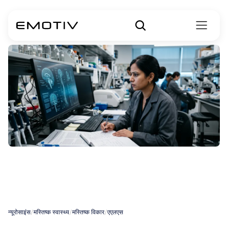
एएलएस
(ALS)
का
क्या
कारण
है?
न्यूरोसाइंस
/
मस्तिष्क स्वास्थ्य
/
मस्तिष्क विकार
/
एएलएस