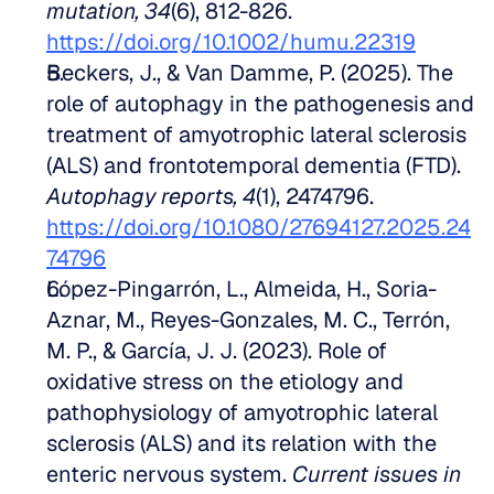
mutation, 34
(6), 812-826. 
https://doi.org/10.1002/humu.22319
Beckers, J., & Van Damme, P. (2025). The 
role of autophagy in the pathogenesis and 
treatment of amyotrophic lateral sclerosis 
(ALS) and frontotemporal dementia (FTD). 
Autophagy reports, 4
(1), 2474796. 
https://doi.org/10.1080/27694127.2025.24
74796
López-Pingarrón, L., Almeida, H., Soria-
Aznar, M., Reyes-Gonzales, M. C., Terrón, 
M. P., & García, J. J. (2023). Role of 
oxidative stress on the etiology and 
pathophysiology of amyotrophic lateral 
sclerosis (ALS) and its relation with the 
enteric nervous system. 
Current issues in 