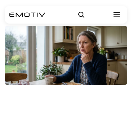
बल्बार-ऑनसेट
एएलएस
(Bulbar-Onset
ALS)
खराब
पूर्वानुमान