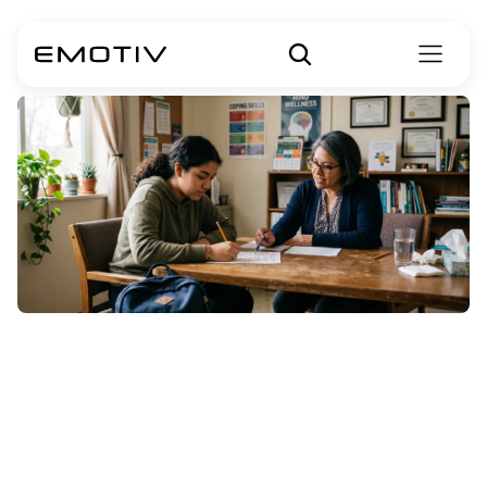
चिंता
का
उपचार:
संज्ञानात्मक
व्यवहारात्मक
थेरेपी