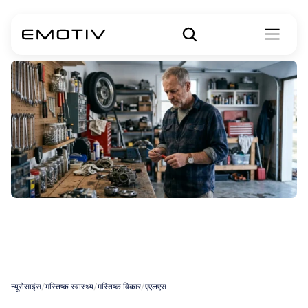
पुरुषों
में
एएलएस
(ALS)
के
लक्षण
न्यूरोसाइंस
/
मस्तिष्क स्वास्थ्य
/
मस्तिष्क विकार
/
एएलएस