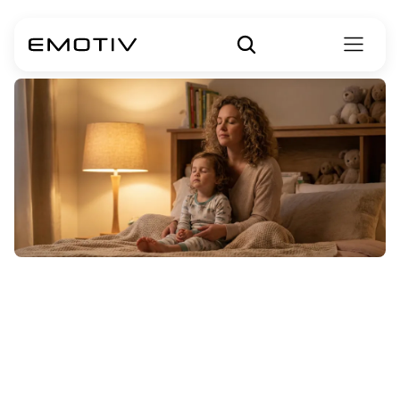
एडीएचडी
(ADHD)
थेरेपी
वास्तव
में
कैसे
काम
करती
है?