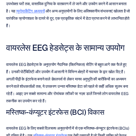
उपभोक्ता घरों तक, वास्तविक दुनिया के वातावरण में ले जाने और उपयोग करने में आसान बनाता 
है। यह 
न्यूरोमार्केटिंग अध्ययनों
 और अन्य अनुप्रयोगों के लिए अविश्वसनीय संभावनाएं खोलता है जो 
पारंपरिक प्रयोगशाला के दायरे से दूर, एक प्राकृतिक संदर्भ में डेटा प्राप्त करने से लाभान्वित होते 
हैं।
वायरलेस EEG हेडसेट्स के सामान्य उपयोग
वायरलेस EEG हेडसेट्स के अनुप्रयोग नैदानिक (क्लिनिकल) सेटिंग से बहुत आगे तक फैले हुए 
हैं। उनकी पोर्टेबिलिटी और उपयोग में आसानी ने विभिन्न क्षेत्रों में नवाचार के द्वार खोल दिए हैं। 
अगली पीढ़ी के इंटरफेस बनाने वाले डेवलपर्स से लेकर मानव अनुभूति की बारीकियों का अध्ययन 
करने वाले शोधकर्ताओं तक, ये उपकरण उन्नत मस्तिष्क डेटा को पहले से कहीं अधिक सुलभ बना 
रहे हैं। आइए उन सबसे सामान्य और रोमांचक तरीकों पर नज़र डालें जिनसे लोग वायरलेस EEG 
तकनीक का उपयोग कर रहे हैं।
मस्तिष्क-कंप्यूटर इंटरफेस (BCI) विकास
वायरलेस EEG के लिए सबसे दिलचस्प अनुप्रयोगों में से एक मस्तिष्क-कंप्यूटर इंटरफेस (BCIs) 
की दुनिया में है। एक 
मस्तिष्क-कंप्यूटर इंटरफेस
 एक ऐसी प्रणाली है जो किसी व्यक्ति को केवल 