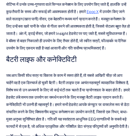
सेटिंग्स में उनके उच्च-गुणवत्ता वाले सिग्नल कनेक्शन के लिए उपयोग किए जाते हैं, हालांकि उन्हें 
कुछ तैयारी के समय और सफाई की आवश्यकता होती है। हमारे 
Epoc X
 में उपयोग किए जाने 
वाले सलाइन (खारा पानी) सेंसर, एक बेहतरीन मध्यम मार्ग प्रदान करते हैं। मजबूत कनेक्शन के 
लिए उन्हें बस खारे पानी के घोल से गीला करने की आवश्यकता होती है, जिससे सेटअप बहुत तेज़ हो 
जाता है। अंत में, ड्राई सेंसर, जो हमारे Insight हेडसेट पर पाए जाते हैं, सबसे सुविधाजनक हैं। 
वे बॉक्स से बाहर निकालते ही उपयोग के लिए तैयार होते हैं, जो त्वरित सत्रों, फील्डवर्क या दैनिक 
उपयोग के लिए एकदम सही है जहां आसानी और गति सर्वोच्च प्राथमिकताएं हैं।
बैटरी लाइफ और कनेक्टिविटी
जब आप किसी शोध सत्र या विकास के काम में व्यस्त होते हैं, तो सबसे आखिरी चीज़ जो आप 
चाहेंगे वह है एक डिस्चार्ज हो चुकी बैटरी। बैटरी लाइफ एक अत्यंत महत्वपूर्ण व्यावहारिक विशेषता है, 
विशेष रूप से उन अध्ययनों के लिए जो कई घंटों तक चलते हैं या प्रयोगशाला के बाहर होते हैं। हमारे 
हेडसेट लंबे समय तक उपयोग का समर्थन करने के लिए मजबूत बैटरी लाइफ प्रदान करते हैं। 
कनेक्टिविटी भी उतनी ही महत्वपूर्ण है। हमारे सभी हेडसेट आपके कंप्यूटर पर वायरलेस रूप से डेटा 
संचारित करने के लिए विश्वसनीय ब्लूटूथ कनेक्शन का उपयोग करते हैं, जिससे एक स्थिर, बाधा-
मुक्त अनुभव सुनिश्चित होता है। गति की यह स्वतंत्रता आधुनिक EEG प्रणालियों के सबसे बड़े 
फायदों में से एक है, जो अधिक प्राकृतिक और गतिशील डेटा संग्रह परिदृश्यों की अनुमति देती है।