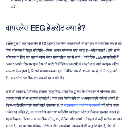
संसाधन हैं, सॉफ़्टवेयर, डेटा विश्लेषण उपकरण, ग्राहक सहायता और वारंटी का मूल्यांकन 
करें।
वायरलेस EEG हेडसेट क्या है?
इसके मूल में, एक वायरलेस EEG हेडसेट एक ऐसा उपकरण है जो कंप्यूटर से शारीरिक रूप से बंधे 
बिना मस्तिष्क में विद्युत गतिविधि—जिसे अक्सर ब्रेनवेव्स कहा जाता है—को मापता है। इसे अपने 
मस्तिष्क के लिए एक पहनने योग्य सेंसर प्रणाली के रूप में सोचें। पारंपरिक EEG प्रणालियों में 
अक्सर आपके सिर पर एक कैप को भारी रिकॉर्डिंग उपकरणों से जोड़ने वाले तारों का एक जटिल 
जाल शामिल होता है, जिससे अध्ययन केवल एक नियंत्रित प्रयोगशाला तक ही सीमित रह जाते 
हैं। वायरलेस तकनीक इस सब को बदल देती है।
तारों को हटाकर, ये हेडसेट अधिक प्राकृतिक, वास्तविक दुनिया के वातावरण में मस्तिष्क डेटा 
एकत्र करने की संभावनाएं खोलते हैं। चाहे आप निर्णय लेने का अध्ययन करने वाले शोधकर्ता हों, 
हैंड्स-फ्री एप्लिकेशन बनाने वाले डेवलपर हों, या 
संज्ञानात्मक कल्याण उपकरणों
 की खोज करने 
वाले कोई व्यक्ति हों, एक वायरलेस उपकरण अद्वितीय स्वतंत्रता और लचीलापन प्रदान करता है। 
यह परिष्कृत मस्तिष्क माप तकनीक को सुलभ, पोर्टेबल और उपयोग में पहले से कहीं अधिक आसान 
बनाता है। यह बदलाव अधिक गतिशील और यथार्थवादी अध्ययनों की अनुमति देता है, जिससे 