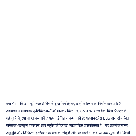
बिक्री
के
लिए
वायरलेस
ईईजी
हेडसेट:
एक
खरीदार
की
गाइड
इमोटिव
संशोधित
किया
गया
13
जन॰
2026
क्या होगा यदि आप पूरी तरह से विचारों द्वारा नियंत्रित एक एप्लिकेशन का निर्माण कर सकें? या 
अवचेतन भावनात्मक प्रतिक्रियाओं को मापकर किसी नए उत्पाद पर वास्तविक, बिना फ़िल्टर की 
गई प्रतिक्रिया प्राप्त कर सकें? यह कोई विज्ञान कथा नहीं है; यह वायरलेस EEG द्वारा संचालित 
मस्तिष्क-कंप्यूटर इंटरफेस और न्यूरोमार्केटिंग की व्यावहारिक वास्तविकता है। यह तकनीक मानव 
अनुभूति और डिजिटल इंटरैक्शन के बीच का सेतु है, और यह पहले से कहीं अधिक सुलभ है। किसी 