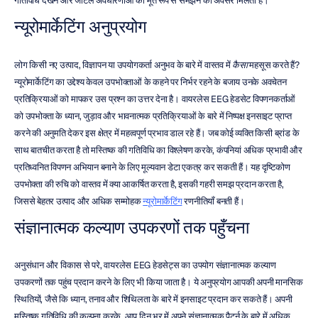
गतिविधि देखने और जटिल अवधारणाओं को मूर्त रूप से समझने का अवसर मिलता है।
न्यूरोमार्केटिंग अनुप्रयोग
लोग किसी नए उत्पाद, विज्ञापन या उपयोगकर्ता अनुभव के बारे में वास्तव में 
कैसा
 महसूस करते हैं? 
न्यूरोमार्केटिंग का उद्देश्य केवल उपभोक्ताओं के कहने पर निर्भर रहने के बजाय उनके अवचेतन 
प्रतिक्रियाओं को मापकर उस प्रश्न का उत्तर देना है। वायरलेस EEG हेडसेट विपणनकर्ताओं 
को उपभोक्ता के ध्यान, जुड़ाव और भावनात्मक प्रतिक्रियाओं के बारे में निष्पक्ष इनसाइट प्राप्त 
करने की अनुमति देकर इस क्षेत्र में महत्वपूर्ण प्रभाव डाल रहे हैं। जब कोई व्यक्ति किसी ब्रांड के 
साथ बातचीत करता है तो मस्तिष्क की गतिविधि का विश्लेषण करके, कंपनियां अधिक प्रभावी और 
प्रतिध्वनित विपणन अभियान बनाने के लिए मूल्यवान डेटा एकत्र कर सकती हैं। यह दृष्टिकोण 
उपभोक्ता की रुचि को वास्तव में क्या आकर्षित करता है, इसकी गहरी समझ प्रदान करता है, 
जिससे बेहतर उत्पाद और अधिक सम्मोहक 
न्यूरोमार्केटिंग
 रणनीतियाँ बनती हैं।
संज्ञानात्मक कल्याण उपकरणों तक पहुँचना
अनुसंधान और विकास से परे, वायरलेस EEG हेडसेट्स का उपयोग संज्ञानात्मक कल्याण 
उपकरणों तक पहुंच प्रदान करने के लिए भी किया जाता है। ये अनुप्रयोग आपकी अपनी मानसिक 
स्थितियों, जैसे कि ध्यान, तनाव और शिथिलता के बारे में इनसाइट प्रदान कर सकते हैं। अपनी 
मस्तिष्क गतिविधि की कल्पना करके, आप दिन भर में अपने संज्ञानात्मक पैटर्न के बारे में अधिक 