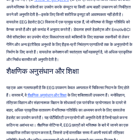
अपने मस्तिष्क के संकेतों का उपयोग करके कंप्यूटर या किसी अन्य बाहरी उपकरण को नियंत्रित 
करने की अनुमति देती है—इसके लिए किसी शारीरिक इनपुट की आवश्यकता नहीं होती है। 
वायरलेस EEG हेडसेट BCI विकास में एक प्रमुख घटक हैं, जो मस्तिष्क से विद्युत गतिविधि को 
कैप्चर करते हैं और इसे कमांड में अनुवाद करते हैं। डेवलपर हमारे हेडसेट्स और EmotivBCI 
जैसे सॉफ़्टवेयर का उपयोग मोटर विकलांगता वाले व्यक्तियों के लिए सहायक तकनीकों से लेकर 
गेमिंग और अन्य इंटरैक्टिव अनुभवों के लिए हैंड्स-फ्री नियंत्रण प्रणालियों तक के अनुप्रयोगों के 
निर्माण के लिए करते हैं। वायरलेस कनेक्शन की स्वतंत्रता यहाँ महत्वपूर्ण है, जो अधिक प्राकृतिक 
और निर्बाध बातचीत की अनुमति देती है।
शैक्षणिक अनुसंधान और शिक्षा
यह एक आम गलतफहमी है कि EEG उपकरण केवल अस्पताल में चिकित्सा निदान के लिए होते 
हैं। वास्तव में, वे 
शैक्षणिक अनुसंधान और शिक्षा
 के लिए शक्तिशाली उपकरण हैं। मनोविज्ञान, 
तंत्रिका विज्ञान और संज्ञानात्मक विज्ञान के शोधकर्ता एक पारंपरिक प्रयोगशाला के दायरे से 
बाहर, अधिक प्राकृतिक वातावरण में मस्तिष्क गतिविधि का अध्ययन करने के लिए वायरलेस 
हेडसेट का उपयोग करते हैं। यह पोर्टेबिलिटी उन प्रयोगों की अनुमति देती है जिन्हें पहले करना 
कठिन या असंभव था। शैक्षणिक सेटिंग्स में, EEG छात्रों को मस्तिष्क के बारे में जानने का एक 
व्यावहारिक तरीका प्रदान करता है, जिससे उन्हें वास्तविक समय में अपनी स्वयं की तंत्रिका 