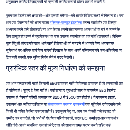
अनुसंधान के लिए डिज़ाइन की गई प्रणाली के लिए हजारों डॉलर तक हो सकती है।
मुख्य बात हेडसेट की क्षमताओं—और इसकी कीमत—को आपके विशिष्ट लक्ष्यों से मिलाना है। क्या 
आप एक डेवलपर हैं जो अपना पहला 
मस्तिष्क-कंप्यूटर इंटरफेस
 बनाना चाहते हैं? एक विस्तृत 
अध्ययन करने वाले शोधकर्ता? या आप केवल अपनी संज्ञानात्मक अवस्थाओं के बारे में जानने के 
लिए उत्सुक हैं? इनमें से प्रत्येक पथ के पास उपलब्ध तकनीक का एक संबंधित स्तर है। विभिन्न 
मूल्य बिंदुओं और उनके साथ आने वाली विशेषताओं को समझने से आपको बिना अनावश्यक 
सुविधाओं पर अधिक खर्च किए या ऐसी डिवाइस के साथ अपनी परियोजना को कम आंके बिना जो 
टिक नहीं सकती, एक सूचित निर्णय लेने में मदद मिलेगी।
प्रारंभिक स्तर की मूल्य निर्धारण को समझना
एक आम गलतफहमी यह है कि सभी EEG उपकरण महंगे चिकित्सा उपकरण हैं जो अस्पतालों तक 
ही सीमित हैं। शुक्र है, ऐसा नहीं है। कई शानदार शुरुआती स्तर के वायरलेस EEG हेडसेट 
उपलब्ध हैं, जिनकी कीमतें आमतौर पर $200 से $500 तक होती हैं। ये उपकरण छात्रों, 
डेवलपर्स और व्यक्तिगत विज्ञान या 
संज्ञानात्मक कल्याण उपकरणों
 तक पहुँचने में रुचि रखने वाले 
किसी भी व्यक्ति के लिए एकदम सही हैं। इस मूल्य बिंदु पर, आप कम चैनलों वाले हेडसेट की 
उम्मीद कर सकते हैं, जो अभी भी शैक्षणिक परियोजनाओं, सरल BCI कमांड्स और ध्यान और 
शांति जैसे आपके मानसिक प्रदर्शन मेट्रिक्स की सामान्य समझ प्राप्त करने सहित कई 