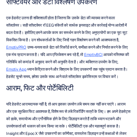
सॉफ्टवेयर और डेटा विश्लेषण उपकरण
एक हेडसेट उतना ही शक्तिशाली होता है जितना कि उसके डेटा की व्याख्या करने वाला 
सॉफ़्टवेयर। सही सॉफ़्टवेयर रॉ EEG संकेतों को सार्थक इनसाइट और कार्रवाई योग्य आदेशों में 
बदल देता है। इसीलिए हमने आपके काम का समर्थन करने के लिए अनुप्रयोगों का एक पूरा सूट 
विकसित किया है। उन शोधकर्ताओं के लिए जिन्हें गहन विश्लेषण करने की आवश्यकता है, 
EmotivPRO
 उच्च-घनत्व वाले डेटा को रिकॉर्ड करने, समीक्षा करने और निर्यात करने के लिए 
एक मंच प्रदान करता है। यदि आप एप्लिकेशन बना रहे हैं, तो 
EmotivBCI
 आपको मस्तिष्क की 
गतिविधि को कमांड में अनुवाद करने की अनुमति देता है। और व्यक्तिगत उपयोग के लिए, 
Emotiv App
 ध्यान केंद्रित करने और विश्राम के लिए उपकरणों तक पहुंच प्रदान करता है। 
हेडसेट चुनते समय, हमेशा उसके साथ आने वाले सॉफ़्टवेयर इकोसिस्टम पर विचार करें।
आराम, फिट और पोर्टेबिलिटी
यदि हेडसेट आरामदायक नहीं है, तो आप इसका उपयोग लंबे समय तक नहीं कर पाएंगे। आराम 
और एक सुरक्षित फिट आवश्यक है, विशेष रूप से लंबे रिकॉर्डिंग सत्रों के लिए। हम अपने हेडसेट्स 
को हल्के, समायोज्य और एर्गोनोमिक होने के लिए डिज़ाइन करते हैं ताकि ध्यान भटकने और 
उपयोगकर्ता की थकान को कम किया जा सके। पोर्टेबिलिटी एक और महत्वपूर्ण कारक है। 
Insight और Epoc X जैसे उपकरणों का कॉम्पैक्ट, वायरलेस डिज़ाइन उन्हें कक्षाओं से लेकर 