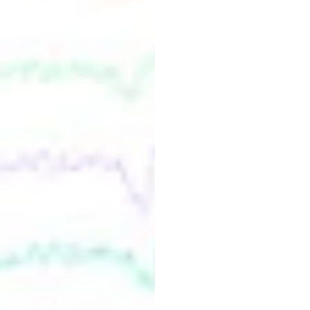
ब्रेनवेव
डुआंग
ट्रान
संशोधित
किया
गया
1