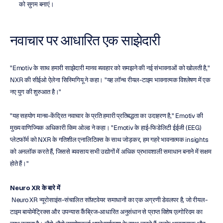
को सुगम बनाएं।
नवाचार पर आधारित एक साझेदारी
"Emotiv के साथ हमारी साझेदारी मानव व्यवहार को समझने की नई संभावनाओं को खोलती है," 
NXR की सीईओ ऐलेना सिस्मिगियू ने कहा। "यह लॉन्च रीयल-टाइम भावनात्मक विश्लेषण में एक 
नए युग की शुरुआत है।"
"यह सहयोग मानव-केंद्रित नवाचार के प्रति हमारी प्रतिबद्धता का उदाहरण है," Emotiv की 
मुख्य वाणिज्यिक अधिकारी किम ओल्ड ने कहा। "Emotiv के हाई-फिडेलिटी ईईजी (EEG) 
प्लेटफॉर्म को NXR के गतिशील एनालिटिक्स के साथ जोड़कर, हम गहरे भावनात्मक insights 
को अनलॉक करते हैं, जिससे व्यवसाय सभी उद्योगों में अधिक प्रभावशाली समाधान बनाने में सक्षम 
होते हैं।"
Neuro XR के बारे में
 Neuro XR न्यूरोसाइंस-संचालित सॉफ़्टवेयर समाधानों का एक अग्रणी डेवलपर है, जो रीयल-
टाइम बायोमेट्रिक्स और उपन्यास कैंब्रिज-आधारित अनुसंधान से प्राप्त विशेष एल्गोरिदम का 