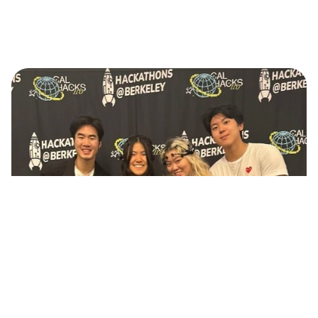
पढ़ना जारी रखें
जुगलबंदी (Duet): ब्रेनवेव्स म्यूजिक BCI 