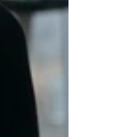
Emoti
अध्ययन
में
मस्ति
के
पैटर्न