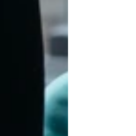
है
हाइडी
ड्यूरन
संशोधित
किया
गया
1