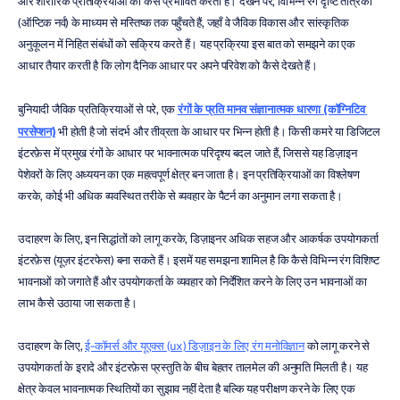
और शारीरिक प्रतिक्रियाओं को कैसे प्रभावित करती हैं। देखने पर, विभिन्न रंग दृष्टि तंत्रिका 
(ऑप्टिक नर्व) के माध्यम से मस्तिष्क तक पहुँचते हैं, जहाँ वे जैविक विकास और सांस्कृतिक 
अनुकूलन में निहित संबंधों को सक्रिय करते हैं। यह प्रक्रिया इस बात को समझने का एक 
आधार तैयार करती है कि लोग दैनिक आधार पर अपने परिवेश को कैसे देखते हैं।
बुनियादी जैविक प्रतिक्रियाओं से परे, एक 
रंगों के प्रति मानव संज्ञानात्मक धारणा (कॉग्निटिव 
परसेप्शन)
 भी होती है जो संदर्भ और तीव्रता के आधार पर भिन्न होती है। किसी कमरे या डिजिटल 
इंटरफ़ेस में प्रमुख रंगों के आधार पर भावनात्मक परिदृश्य बदल जाते हैं, जिससे यह डिज़ाइन 
पेशेवरों के लिए अध्ययन का एक महत्वपूर्ण क्षेत्र बन जाता है। इन प्रतिक्रियाओं का विश्लेषण 
करके, कोई भी अधिक व्यवस्थित तरीके से व्यवहार के पैटर्न का अनुमान लगा सकता है।
उदाहरण के लिए, इन सिद्धांतों को लागू करके, डिज़ाइनर अधिक सहज और आकर्षक उपयोगकर्ता 
इंटरफ़ेस (यूज़र इंटरफेस) बना सकते हैं। इसमें यह समझना शामिल है कि कैसे विभिन्न रंग विशिष्ट 
भावनाओं को जगाते हैं और उपयोगकर्ता के व्यवहार को निर्देशित करने के लिए उन भावनाओं का 
लाभ कैसे उठाया जा सकता है। 
उदाहरण के लिए, 
ई-कॉमर्स और यूएक्स (ux) डिज़ाइन के लिए रंग मनोविज्ञान
 को लागू करने से 
उपयोगकर्ता के इरादे और इंटरफ़ेस प्रस्तुति के बीच बेहतर तालमेल की अनुमति मिलती है। यह 
क्षेत्र केवल भावनात्मक स्थितियों का सुझाव नहीं देता है बल्कि यह परीक्षण करने के लिए एक 