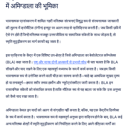
में अमिग्डाला की भूमिका
भावनात्मक प्रसंस्करण में शामिल गहरी मस्तिष्क संरचनाएं विशुद्ध रूप से संरचनात्मक जानकारी 
की तुलना में क्रोमैटिक (रंगीन) इनपुट पर अलग तरह से प्रतिक्रिया करती हैं। जब किसी छवि में 
ऐसे रंग होते हैं जिन्हें मस्तिष्क मजबूत उत्तरजीविता या सामाजिक संकेतों के साथ जोड़ता है, तो 
स्मृति सुदृढ़ीकरण का मार्ग काफी बढ़ जाता है।
इस प्रक्रिया के केंद्र में एक विशिष्ट उप-क्षेत्र है जिसे अमिग्डाला का बेसोलेटरल कॉम्प्लेक्स 
(BLA) कहा जाता है। 
पशु और मानव दोनों अध्ययनों से उभरते शोध
 से पता चलता है कि BLA 
सीखने और याद रखने के लिए एक महत्वपूर्ण मध्यस्थ के रूप में कार्य करता है। जब हम किसी 
भावनात्मक रूप से उत्तेजित करने वाली चीज़ का सामना करते हैं—चाहे वह अत्यधिक सुखद दृश्य 
हो या तनावपूर्ण—हमारा शरीर तनाव हार्मोन और न्यूरोट्रांसमीटर जारी करता है। BLA इन 
रासायनिक संकेतों को संसाधित करता है ताकि मौलिक रूप से यह बदला जा सके कि उस अनुभव 
को कैसे याद रखा जाता है।
अमिग्डाला केवल इन यादों को अलग से संग्रहीत नहीं करता है; बल्कि, यह एक केंद्रीय डिस्पैचर 
के रूप में कार्य करता है। भावनात्मक रूप से महत्वपूर्ण अनुभव द्वारा सक्रिय होने के बाद, BLA कई 
अन्य मस्तिष्क क्षेत्रों में स्मृति सुदृढ़ीकरण को नियंत्रित करने के लिए अपने तंत्रिका मार्गों का 