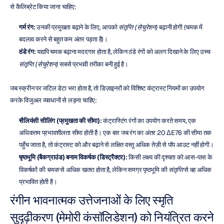
से कैलिब्रेट किया जाना चाहिए:
गर्म रंग:
 उनकी प्रमुखता बढ़ाने के लिए, आपको 
संतृप्ति (सेचुरेशन)
 बढ़ानी होगी (चमक में 
बदलाव करने से बहुत कम अंतर पड़ता है)।  
ठंडे रंग:
 यद्यपि चमक बढ़ाना मददगार होता है, लेकिन ठंडे रंगों को अलग दिखाने के लिए उच्च 
संतृप्ति (सेचुरेशन)
 सबसे प्रभावी तरीका बनी हुई है।
जब स्क्रीन पर जटिल डेटा भरा होता है, तो डिज़ाइनरों को विशिष्ट कंट्रास्ट नियमों का उपयोग 
करके विजुअल व्यवधानों से लड़ना चाहिए:
सैलियंसी सीलिंग (प्रमुखता की सीमा):
 कंट्रास्टिंग रंगों का उपयोग करते समय, एक 
अधिकतम प्रभावशीलता सीमा होती है। एक बार जब रंग का अंतर 20 ΔE76 की सीमा तक 
पहुँच जाता है, तो कंट्रास्ट को और बढ़ाने से लक्षित वस्तु अधिक तेज़ी से पॉप आउट नहीं होगी।  
पृष्ठभूमि (बैकग्राउंड) बनाम विकर्षक (डिस्ट्रैक्टर):
 किसी लक्ष्य की दृश्यता को आस-पास के 
विकर्षकों की 
चमक
 से अधिक खतरा होता है, लेकिन समग्र पृष्ठभूमि की 
संतृप्ति
 से वह अधिक 
प्रभावित होती है।
रंगीन भावनात्मक उत्तेजनाओं के लिए स्मृति 
सुदृढ़ीकरण (मेमोरी कंसॉलिडेशन) को नियंत्रित करने 