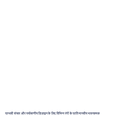
रंग
और
भावनाएं
क्रिश्चियन
बर्गोस
संशोधित
किया
गया
7
जुल॰
2026
प्रभावी संचार और पर्यावरणीय डिज़ाइन के लिए विभिन्न रंगों के प्रति मानवीय भावनात्मक 