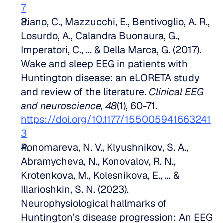
7
Piano, C., Mazzucchi, E., Bentivoglio, A. R., 
Losurdo, A., Calandra Buonaura, G., 
Imperatori, C., ... & Della Marca, G. (2017). 
Wake and sleep EEG in patients with 
Huntington disease: an eLORETA study 
and review of the literature. 
Clinical EEG 
and neuroscience, 48
(1), 60-71. 
https://doi.org/10.1177/155005941663241
3
Ponomareva, N. V., Klyushnikov, S. A., 
Abramycheva, N., Konovalov, R. N., 
Krotenkova, M., Kolesnikova, E., ... & 
Illarioshkin, S. N. (2023). 
Neurophysiological hallmarks of 
Huntington’s disease progression: An EEG 