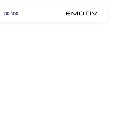
פתרונות
עבור EPOC X, INSIGHT, FLEX, MN8 ואביזריהם: 
UPS. ייתכן שיידרשו עד 3-4 שבועות* ל-EPOC X, INSIGHT, FLEX ו-MN8 כדי להיות נשלחים ומועברים.
עבור כל מוצרי X-trodes: 