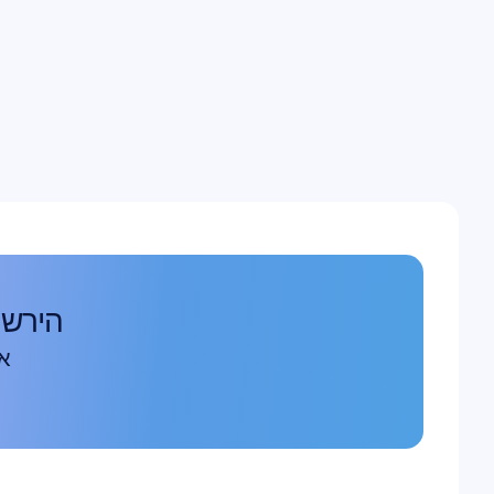
רא
ה
הירשמו 