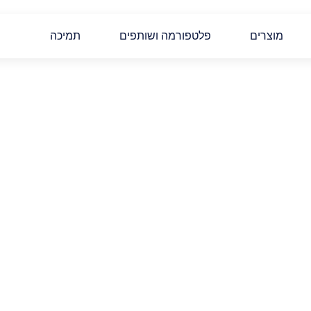
מוצרים
פלטפורמה ושותפים
תמיכה
לגבי ההזמנ
מידע על 
התשלום חייב להתבצע במלואו לפני משלוח או אספקה של ההזמנה
שבועות* למוצרי X-trodes להיות נשלחים ומועברים.