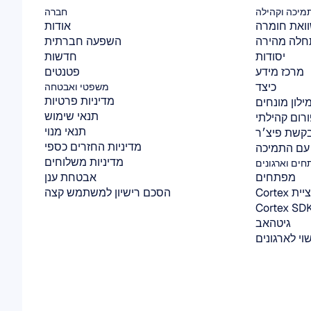
מיכה וקהילה
חברה
ואת חומרה
אודות
חלה מהירה
השפעה חברתית
יסודות
חדשות
מרכז מידע
פטנטים
כיצד
משפטי ואבטחה
מדיניות פרטיות
ילון מונחים
תנאי שימוש
רום קהילתי
תנאי מנוי
קשת פיצ׳ר
מדיניות החזרים כספי
עם התמיכה
מדיניות משלוחים
ים וארגונים
מפתחים
אבטחת ענן
 Cortex
הסכם רישיון למשתמש קצה
גיטהאב
וי לארגונים