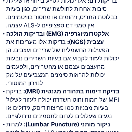
בדיקות דם:
 אלו יכולות לסייע בזיהוי או שלילת 
סיבות אחרות לחולשת שרירים, כגון בעיות 
בבלוטת התריס, זיהומים או מחסור בוויטמינים. 
אין סמני דם ספציפיים ל-ALS עצמה. 
אלקטרומיוגרפיה (EMG) ובדיקות הולכה 
עצבית (NCS):
 בדיקות אלו מעריכות את 
הפעילות החשמלית של שרירים ועצבים. הן 
יכולות לעזור לקבוע אם בעיות השרירים נובעות 
מהעצבים עצמם או מהשרירים, ולפעמים 
יכולות להראות סימנים המצביעים על נזק 
לנוירון המוטורי. 
בדיקת דימות בתהודה מגנטית (MRI):
 בדיקת 
MRI של המוח וחוט השדרה יכולה לעזור לשלול 
בעיות מבניות כמו פריצות דיסק, גידולים או 
נגעים שעלולים לגרום לתסמינים נוירולוגיים. 
ניקור מותני (Lumbar Puncture):
 למרות 