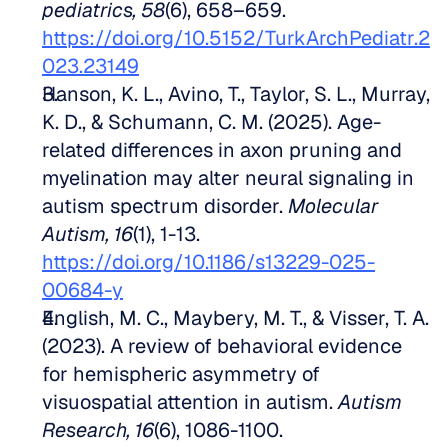
pediatrics, 58
(6), 658–659. 
https://doi.org/10.5152/TurkArchPediatr.2
023.23149
Hanson, K. L., Avino, T., Taylor, S. L., Murray, 
K. D., & Schumann, C. M. (2025). Age-
related differences in axon pruning and 
myelination may alter neural signaling in 
autism spectrum disorder. 
Molecular 
Autism, 16
(1), 1-13. 
https://doi.org/10.1186/s13229-025-
00684-y
English, M. C., Maybery, M. T., & Visser, T. A. 
(2023). A review of behavioral evidence 
for hemispheric asymmetry of 
visuospatial attention in autism. 
Autism 
Research, 16
(6), 1086-1100. 